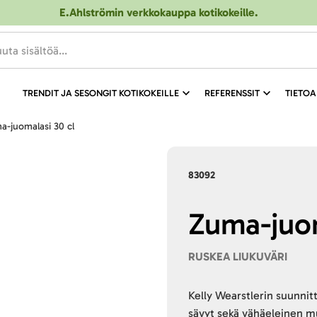
E.Ahlströmin verkkokauppa kotikokeille
.
TRENDIT JA SESONGIT KOTIKOKEILLE
REFERENSSIT
TIETOA
ma-juomalasi 30 cl
83092
Zuma-juom
RUSKEA LIUKUVÄRI
Kelly Wearstlerin suunni
sävyt sekä vähäeleinen mu