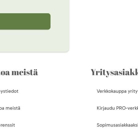
toa meistä
Yritysasiakk
ystiedot
Verkkokauppa yrityk
oa meistä
Kirjaudu PRO-ver
renssit
Sopimusasiakkaaksi