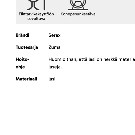
Elintarvikekäyttöön
Konepesunkestävä
soveltuva
Lisätietoja
Brändi
Serax
Tuotesarja
Zuma
Hoito-
Huomioithan, että lasi on herkkä materia
ohje
laseja.
Materiaali
lasi