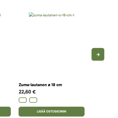
Zuma-lautanen ø 18 cm
Zuma-juomalas
22,60 €
83091
19,08 €
LISÄÄ OSTOSKORIIN
LISÄ