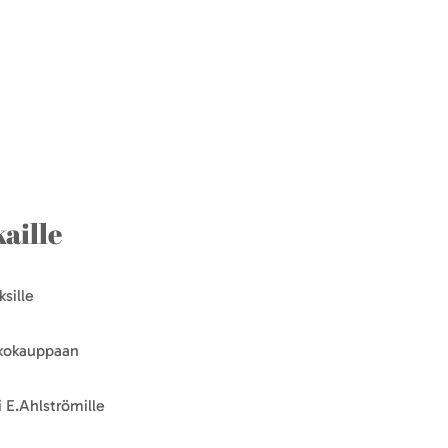
aille
sille
kkokauppaan
 E.Ahlströmille