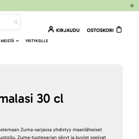
KIRJAUDU
OSTOSKORI
 MEISTÄ
YRITYKSILLE
alasi 30 cl
ttelemaan Zuma-sarjassa yhdistyy maanläheiset
otoilu. Zuma-tuotesarjan sävyt ja kuviot sopivat