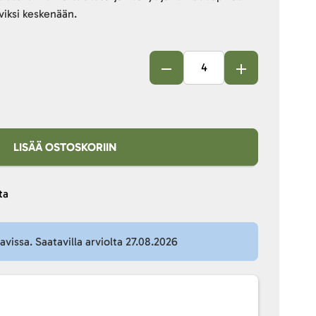
viksi keskenään.
LISÄÄ OSTOSKORIIN
ta
tavissa. Saatavilla arviolta 27.08.2026