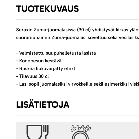
TUOTEKUVAUS
Seraxin Zuma-juomalasissa (30 cl) yhdistyvät kirkas ylä
suorareunainen Zuma-juomalasi soveltuu sekä vesilasiksi 
- Valmistettu suupuhalletusta lasista
- Konepesun kestävä
- Ruskea liukuvärjätty efekti
- Tilavuus 30 cl
- Lasi sopii juomalasiksi virvokkeille sekä esimerkiksi viskil
LISÄTIETOJA