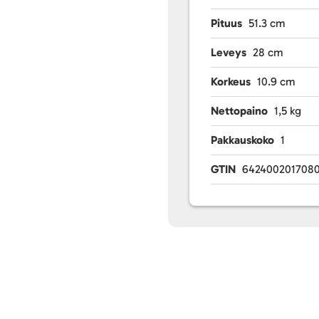
Pituus
51.3 cm
Leveys
28 cm
Korkeus
10.9 cm
Nettopaino
1,5 kg
Pakkauskoko
1
GTIN
642400201708