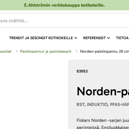
E.Ahlströmin verkkokauppa kotikokeille
.
TRENDIT JA SESONGIT KOTIKOKEILLE
REFERENSSIT
TIETOA
toastiat
Paistinpannut ja paistokasarit
Norden-paistinpannu 28 c
83953
Norden-p
RST, INDUKTIO, PFAS-VA
Fiskars Norden -sarjan ju
perinteissä. Ensiluokkaise