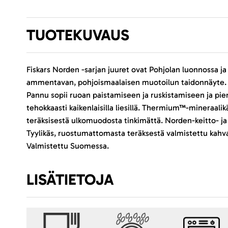
TUOTEKUVAUS
Fiskars Norden -sarjan juuret ovat Pohjolan luonnossa ja
ammentavan, pohjoismaalaisen muotoilun taidonnäyte. N
Pannu sopii ruoan paistamiseen ja ruskistamiseen ja pi
tehokkaasti kaikenlaisilla liesillä. Thermium™-mineraal
teräksisestä ulkomuodosta tinkimättä. Norden-keitto- ja p
Tyylikäs, ruostumattomasta teräksestä valmistettu kahv
Valmistettu Suomessa.
LISÄTIETOJA