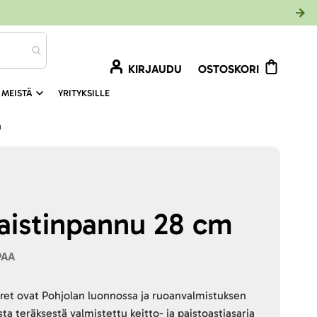
KIRJAUDU
OSTOSKORI
 MEISTÄ
YRITYKSILLE
m
aistinpannu 28 cm
PAA
uret ovat Pohjolan luonnossa ja ruoanvalmistuksen
sta teräksestä valmistettu keitto- ja paistoastiasarja