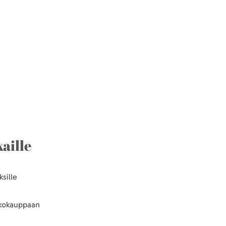
aille
sille
kkokauppaan