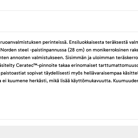
 ruoanvalmistuksen perinteissä. Ensiluokkaisesta teräksestä valm
orden steel -paistinpannussa (28 cm) on monikerroksinen rake
enten annosten valmistukseen. Sisimmän ja uloimman teräskerrok
ikäsitelty Ceratec™-pinnoite takaa erinomaiset tarttumattomuus
aistoastiat sopivat täydellisesti myös hellävaraisempaa käsittely
a ei kuumene herkästi, mikä lisää käyttömukavuutta. Kuumuuden