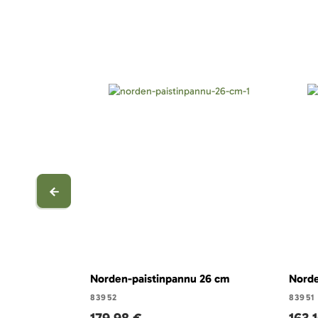
Norden-paistinpannu 26 cm
Norde
83952
83951
179,98 €
163,