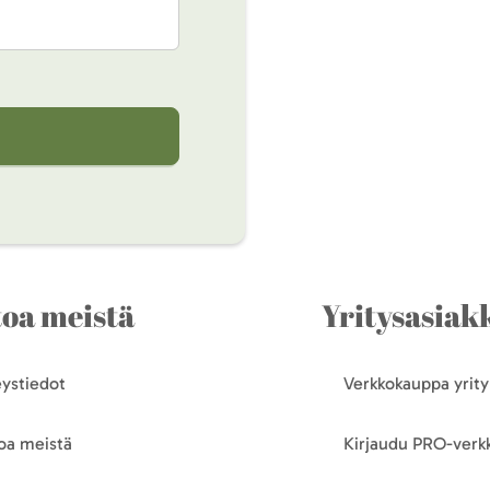
toa meistä
Yritysasiakk
ystiedot
Verkkokauppa yrityk
oa meistä
Kirjaudu PRO-ver