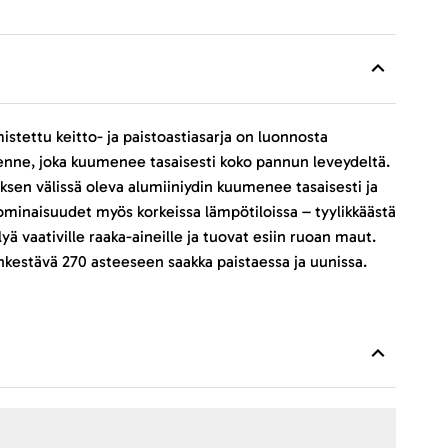
istettu keitto- ja paistoastiasarja on luonnosta
nne, joka kuumenee tasaisesti koko pannun leveydeltä.
sen välissä oleva alumiiniydin kuumenee tasaisesti ja
ominaisuudet myös korkeissa lämpötiloissa – tyylikkäästä
ä vaativille raaka-aineille ja tuovat esiin ruoan maut.
kestävä 270 asteeseen saakka paistaessa ja uunissa.