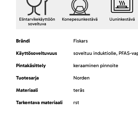
Elintarvikekäyttöön
Konepesunkestävä
Uuninkestävä
soveltuva
Lisätietoja
Brändi
Fiskars
Käyttösoveltuvuus
soveltuu induktiolle, PFAS-va
Pintakäsittely
keraaminen pinnoite
Tuotesarja
Norden
Materiaali
teräs
Tarkentava materiaali
rst