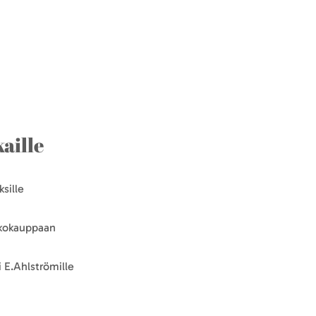
aille
sille
kkokauppaan
 E.Ahlströmille