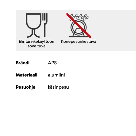
Elintarvikekäyttöön
Konepesunkestävä
soveltuva
Lisätietoja
Brändi
APS
Materiaali
alumiini
Pesuohje
käsinpesu