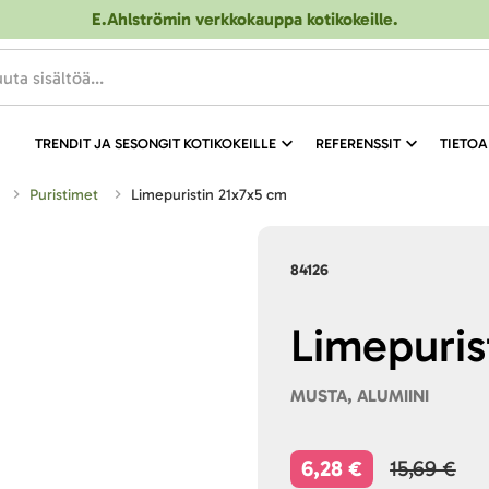
E.Ahlströmin verkkokauppa kotikokeille
.
TRENDIT JA SESONGIT KOTIKOKEILLE
REFERENSSIT
TIETOA
Puristimet
Limepuristin 21x7x5 cm
84126
Limepuris
MUSTA, ALUMIINI
6,28 €
15,69 €