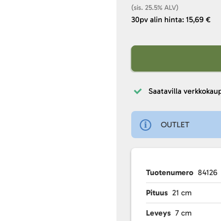
(sis. 25.5% ALV)
30pv alin hinta: 15,69 €
Saatavilla verkkokau
OUTLET
Tuotenumero
84126
Pituus
21 cm
Leveys
7 cm