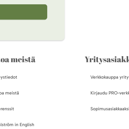
toa meistä
Yritysasiakk
ystiedot
Verkkokauppa yrityk
oa meistä
Kirjaudu PRO-ver
renssit
Sopimusasiakkaaksi
lström in English