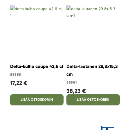
Delta-kulho coupe 42,6 cl
Delta-lautanen 29,8x15,3
Del
cm
suo
85556
17,22 €
85561
855
38,23 €
35
LISÄÄ OSTOSKORIIN
LISÄÄ OSTOSKORIIN