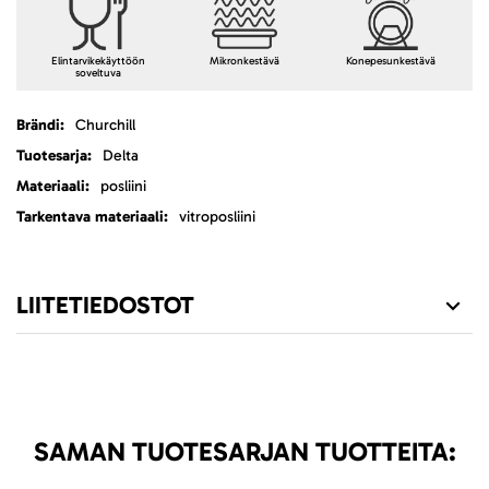
Elintarvikekäyttöön
Mikronkestävä
Konepesunkestävä
soveltuva
Lisätietoja
Churchill
Delta
posliini
vitroposliini
LIITETIEDOSTOT
SAMAN TUOTESARJAN TUOTTEITA: