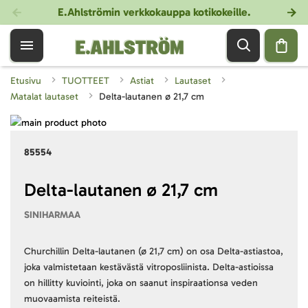
E.Ahlströmin verkkokauppa kotikokeille
.
Etusivu
TUOTTEET
Astiat
Lautaset
Matalat lautaset
Delta-lautanen ø 21,7 cm
Skip
to
Skip
85554
the
to
end
the
of
beginning
Delta-lautanen ø 21,7 cm
the
of
SINIHARMAA
images
the
gallery
images
gallery
Churchillin Delta-lautanen (ø 21,7 cm) on osa Delta-astiastoa,
joka valmistetaan kestävästä vitroposliinista. Delta-astioissa
on hillitty kuviointi, joka on saanut inspiraationsa veden
muovaamista reiteistä.