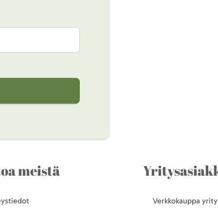
toa meistä
Yritysasiakk
ystiedot
Verkkokauppa yrityk