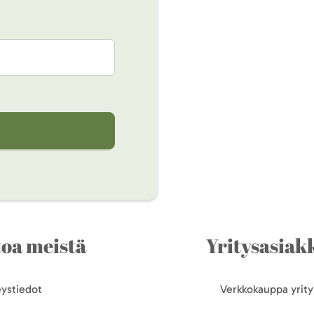
toa meistä
Yritysasiakk
ystiedot
Verkkokauppa yrityk