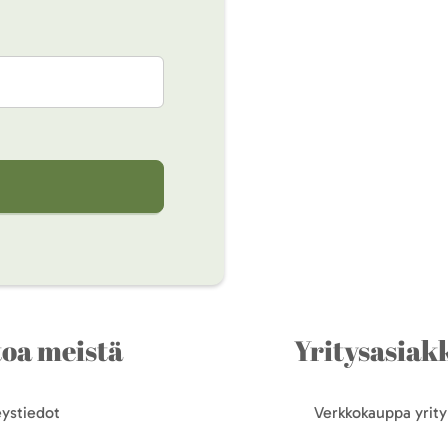
toa meistä
Yritysasiakk
ystiedot
Verkkokauppa yrityk