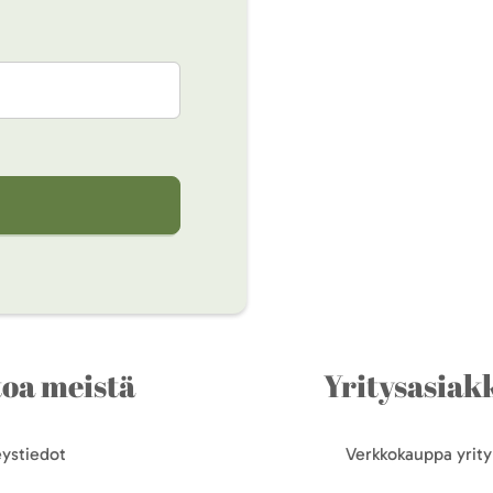
toa meistä
Yritysasiakk
ystiedot
Verkkokauppa yrityk