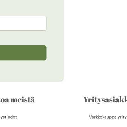
toa meistä
Yritysasiakk
ystiedot
Verkkokauppa yrityk