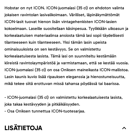
Hobstar on nyt ICON. ICON-juomalasi (35 cl) on ehdoton valinta
jokaisen ravintolan lasivalikoimaan. Värilliset, läpinäkymättömät
ICON-lasit tuovat hienon lisän vintagehenkisten ICON-lasien
kokoelmaan. Laseille suositellaan käsinpesua. Tyylikkään ulkoasun ja
korkealaatuisen materiaalinsa ansiosta tämä lasi sopii täydellisesti
tilanteeseen kuin tilanteeseen. Yksi tämän lasin upeista
ominaisuuksista on sen kestävyys. Se on valmistettu
korkealaatuisesta lasista. Tämä lasi on suunniteltu kestämään
kiireistä ravintolaympäristöä ja varmistamaan, että se kestää vuosia.
ICON-juomalasi (35 cl) on osa Oniksen maineikasta ICON-mallistoa.
Lasin kaunis kuvio lisää ripauksen eleganssia ja hienostuneisuutta,
mikä tekee siitä erottuvan missä tahansa pöydässä tai baarissa.
- ICON-juomalasi (35 cl) on valmistettu korkealaatuisesta lasista,
joka takaa kestävyyden ja pitkäikäisyyden.
- Osa Oniksen tunnettua ICON-tuotesarjaa.
LISÄTIETOJA