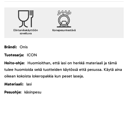
Elintarvikekäyttöön
Konepesunkestävä
soveltuva
Lisätietoja
Onis
ICON
Huomioithan, että lasi on herkkä materiaali ja tämä
tulee huomioida sekä tuotteiden käytössä että pesussa. Käytä aina
oikean kokoista lokeropakkia kun peset laseja.
lasi
käsinpesu