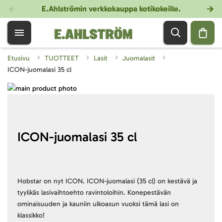
E.Ahlströmin verkkokauppa kotikokeille
.
Etusivu
TUOTTEET
Lasit
Juomalasit
ICON-juomalasi 35 cl
Skip
to
Skip
the
to
end
the
of
beginning
ICON-juomalasi 35 cl
the
of
images
the
gallery
images
gallery
Hobstar on nyt ICON. ICON-juomalasi (35 cl) on kestävä ja
tyylikäs lasivaihtoehto ravintoloihin. Konepestävän
ominaisuuden ja kauniin ulkoasun vuoksi tämä lasi on
klassikko!