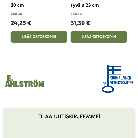
20 cm
syvä ø 23 cm
syv
31
25839
25852
24,25 €
31,30 €
LISÄÄ OSTOSKORIIN
LISÄÄ OSTOSKORIIN
TILAA UUTISKIRJEEMME!