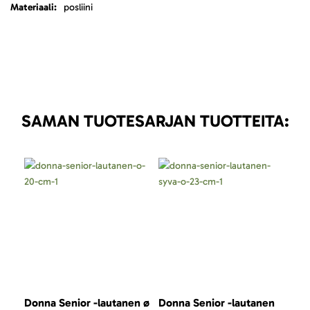
posliini
SAMAN TUOTESARJAN TUOTTEITA:
Donna Senior -lautanen ø
Donna Senior -lautanen
Don