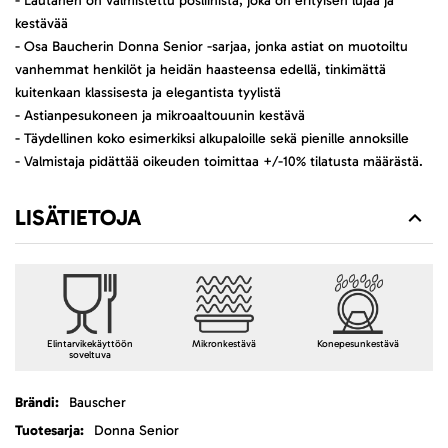
- Lautanen on valmistettu posliinista, joka on erityisen lujaa ja
kestävää
- Osa Baucherin Donna Senior -sarjaa, jonka astiat on muotoiltu
vanhemmat henkilöt ja heidän haasteensa edellä, tinkimättä
kuitenkaan klassisesta ja elegantista tyylistä
- Astianpesukoneen ja mikroaaltouunin kestävä
- Täydellinen koko esimerkiksi alkupaloille sekä pienille annoksille
- Valmistaja pidättää oikeuden toimittaa +/-10% tilatusta määrästä.
LISÄTIETOJA
Elintarvikekäyttöön
Mikronkestävä
Konepesunkestävä
soveltuva
Lisätietoja
Bauscher
Donna Senior