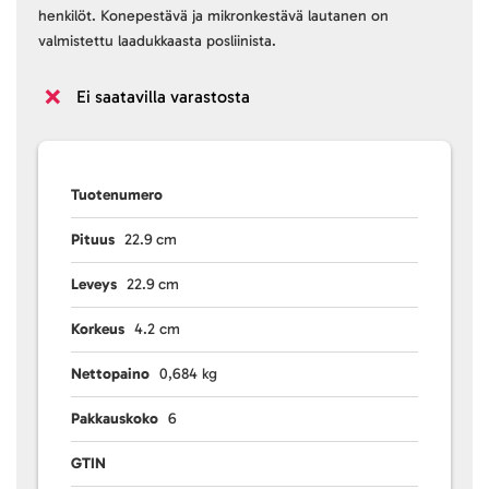
henkilöt. Konepestävä ja mikronkestävä lautanen on
valmistettu laadukkaasta posliinista.
Ei saatavilla varastosta
Tuotenumero
Pituus
22.9 cm
Leveys
22.9 cm
Korkeus
4.2 cm
Nettopaino
0,684 kg
Pakkauskoko
6
GTIN