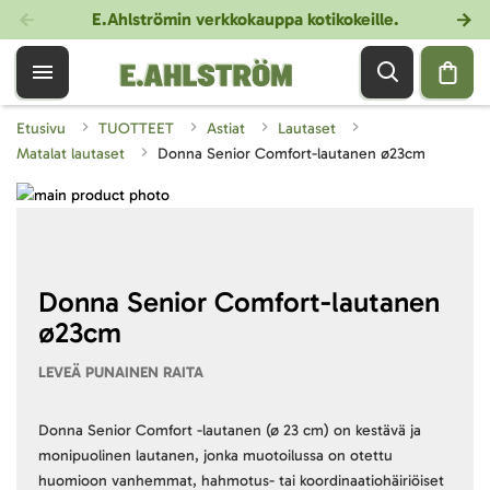
E.Ahlströmin verkkokauppa kotikokeille
.
Etusivu
TUOTTEET
Astiat
Lautaset
Matalat lautaset
Donna Senior Comfort-lautanen ø23cm
Skip
to
Skip
the
to
end
the
of
beginning
Donna Senior Comfort-lautanen
the
of
ø23cm
images
the
gallery
images
LEVEÄ PUNAINEN RAITA
gallery
Donna Senior Comfort -lautanen (ø 23 cm) on kestävä ja
monipuolinen lautanen, jonka muotoilussa on otettu
huomioon vanhemmat, hahmotus- tai koordinaatiohäiriöiset