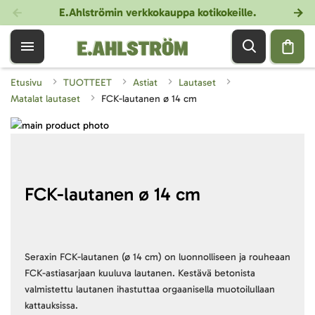
E.Ahlströmin verkkokauppa kotikokeille
.
Etusivu
TUOTTEET
Astiat
Lautaset
Matalat lautaset
FCK-lautanen ø 14 cm
Skip
to
Skip
the
to
end
the
of
beginning
FCK-lautanen ø 14 cm
the
of
images
the
gallery
images
gallery
Seraxin FCK-lautanen (ø 14 cm) on luonnolliseen ja rouheaan
FCK-astiasarjaan kuuluva lautanen. Kestävä betonista
valmistettu lautanen ihastuttaa orgaanisella muotoilullaan
kattauksissa.