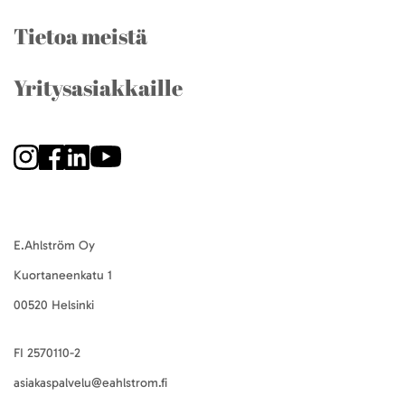
Tietoa meistä
Yritysasiakkaille
E.Ahlström Oy
Kuortaneenkatu 1
00520 Helsinki
FI 2570110-2
asiakaspalvelu@eahlstrom.fi