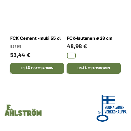
FCK Cement -muki 55 cl
FCK-lautanen ø 28 cm
FCK
48,98 €
48
82795
53,44 €
LISÄÄ OSTOSKORIIN
LISÄÄ OSTOSKORIIN