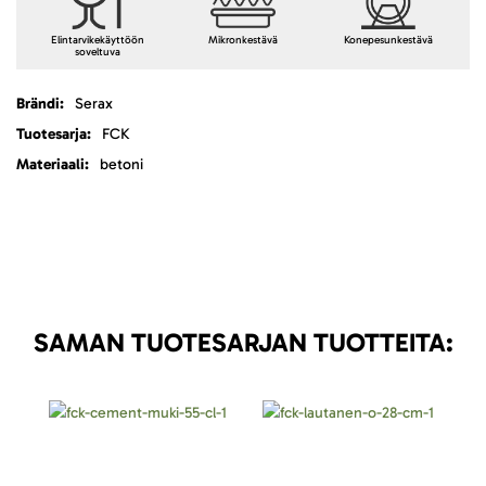
Elintarvikekäyttöön
Mikronkestävä
Konepesunkestävä
soveltuva
Lisätietoja
Serax
FCK
betoni
SAMAN TUOTESARJAN TUOTTEITA: