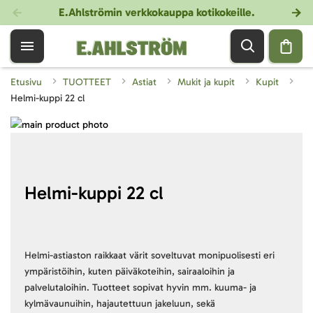
E.Ahlströmin verkkokauppa kotikokeille
.
Etusivu
TUOTTEET
Astiat
Mukit ja kupit
Kupit
Helmi-kuppi 22 cl
Skip
to
Skip
the
to
end
the
of
beginning
Helmi-kuppi 22 cl
the
of
images
the
gallery
images
gallery
Helmi-astiaston raikkaat värit soveltuvat monipuolisesti eri
ympäristöihin, kuten päiväkoteihin, sairaaloihin ja
palvelutaloihin. Tuotteet sopivat hyvin mm. kuuma- ja
kylmävaunuihin, hajautettuun jakeluun, sekä