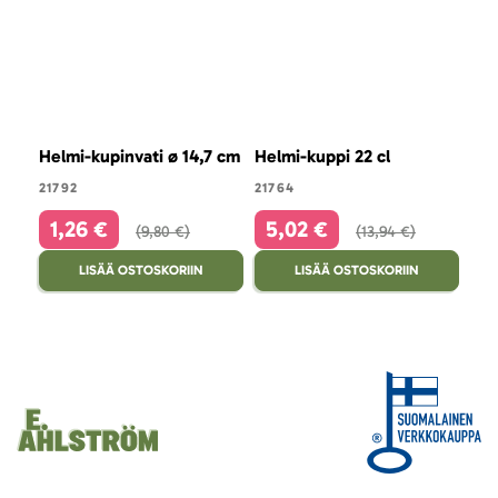
Helmi-kupinvati ø 14,7 cm
Helmi-kuppi 22 cl
Hel
21792
21764
217
1,26 €
5,02 €
1
9,80 €
13,94 €
LISÄÄ OSTOSKORIIN
LISÄÄ OSTOSKORIIN