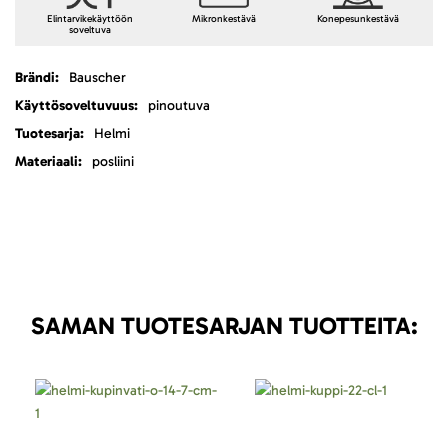
Elintarvikekäyttöön
Mikronkestävä
Konepesunkestävä
soveltuva
Lisätietoja
Bauscher
pinoutuva
Helmi
posliini
SAMAN TUOTESARJAN TUOTTEITA: