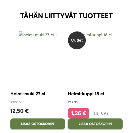
TÄHÄN LIITTYVÄT TUOTTEET
Outlet
Helmi-muki 27 cl
Helmi-kuppi 18 cl
Hel
21765
21791
217
12,50 €
9,
1,26 €
11,18 €
LISÄÄ OSTOSKORIIN
LISÄÄ OSTOSKORIIN