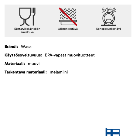
Elintarvikekäyttöön
Mikronkestävä
Konepesunkestävä
soveltuva
Lisätietoja
Waca
BPA-vapaat muovituotteet
muovi
melamiini