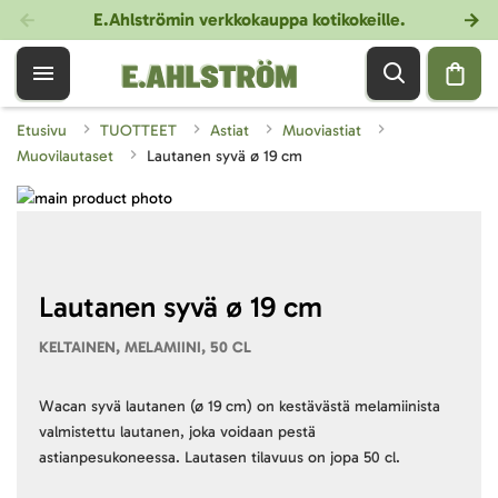
E.Ahlströmin verkkokauppa kotikokeille
.
Etusivu
TUOTTEET
Astiat
Muoviastiat
Muovilautaset
Lautanen syvä ø 19 cm
Skip
to
Skip
the
to
end
the
of
beginning
Lautanen syvä ø 19 cm
the
of
KELTAINEN, MELAMIINI, 50 CL
images
the
gallery
images
gallery
Wacan syvä lautanen (ø 19 cm) on kestävästä melamiinista
valmistettu lautanen, joka voidaan pestä
astianpesukoneessa. Lautasen tilavuus on jopa 50 cl.