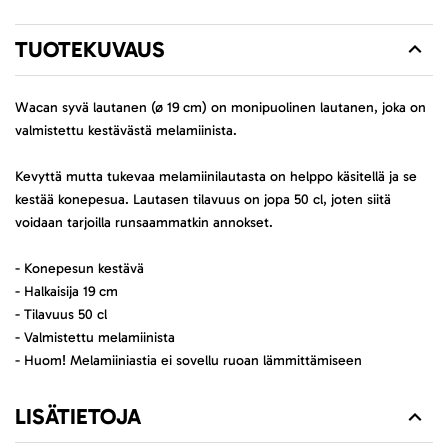
TUOTEKUVAUS
Wacan syvä lautanen (ø 19 cm) on monipuolinen lautanen, joka on
valmistettu kestävästä melamiinista.
Kevyttä mutta tukevaa melamiinilautasta on helppo käsitellä ja se
kestää konepesua. Lautasen tilavuus on jopa 50 cl, joten siitä
voidaan tarjoilla runsaammatkin annokset.
- Konepesun kestävä
- Halkaisija 19 cm
- Tilavuus 50 cl
- Valmistettu melamiinista
- Huom! Melamiiniastia ei sovellu ruoan lämmittämiseen
LISÄTIETOJA