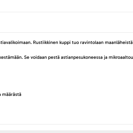
 astiavalikoimaan. Rustiikkinen kuppi tuo ravintolaan maanläheist
stämään. Se voidaan pestä astianpesukoneessa ja mikroaaltouun
ta määrästä