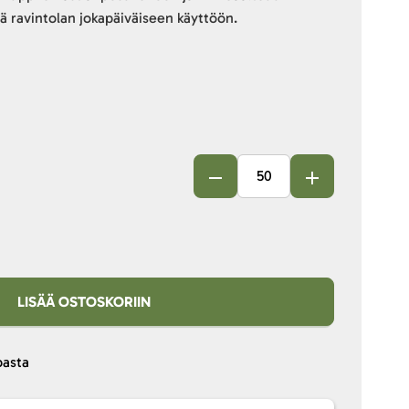
vä ravintolan jokapäiväiseen käyttöön.
LISÄÄ OSTOSKORIIN
pasta