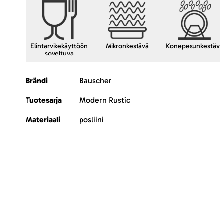
Elintarvikekäyttöön
Mikronkestävä
Konepesunkestäv
soveltuva
Lisätietoja
Brändi
Bauscher
Tuotesarja
Modern Rustic
Materiaali
posliini