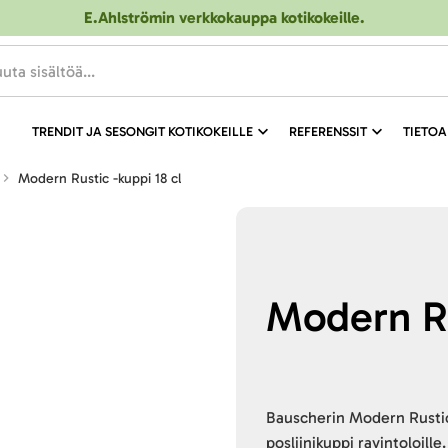
E.Ahlströmin verkkokauppa kotikokeille
.
TRENDIT JA SESONGIT KOTIKOKEILLE
REFERENSSIT
TIETOA
Modern Rustic -kuppi 18 cl
Modern Ru
Bauscherin Modern Rustic -
posliinikuppi ravintoloil