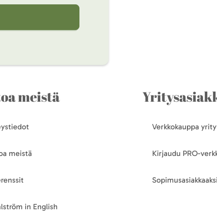
toa meistä
Yritysasiakk
ystiedot
Verkkokauppa yrityk
oa meistä
Kirjaudu PRO-ver
renssit
Sopimusasiakkaaksi
lström in English