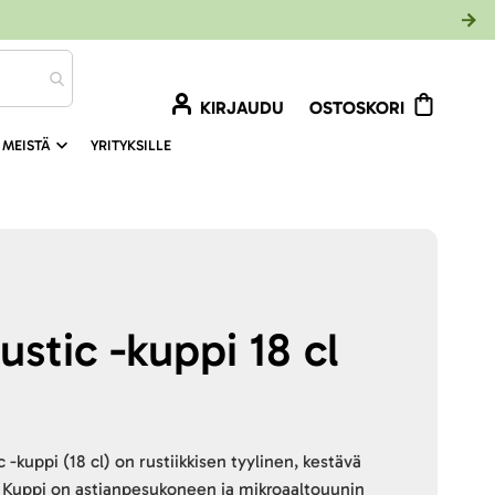
KIRJAUDU
OSTOSKORI
 MEISTÄ
YRITYKSILLE
stic -kuppi 18 cl
kuppi (18 cl) on rustiikkisen tyylinen, kestävä
le. Kuppi on astianpesukoneen ja mikroaaltouunin