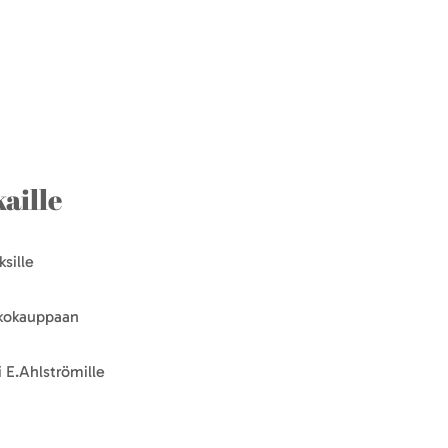
aille
sille
kkokauppaan
 E.Ahlströmille