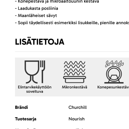
- Konepestävä ja mikroaaltouunin kestävä
- Laadukasta posliinia
- Maanläheiset sävyt
- Sopii täydellisesti esimerkiksi lisukkeille, pienille annoks
LISÄTIETOJA
Elintarvikekäyttöön
Mikronkestävä
Konepesunkestäv
soveltuva
Lisätietoja
Brändi
Churchill
Tuotesarja
Nourish