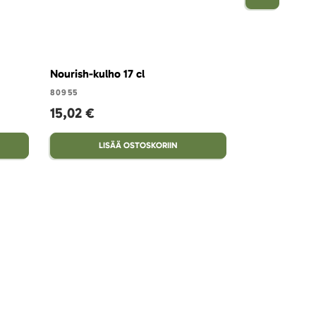
Nourish-kulho 17 cl
Nourish-kulho
80955
80954
15,02 €
11,82 €
LISÄÄ OSTOSKORIIN
LISÄ