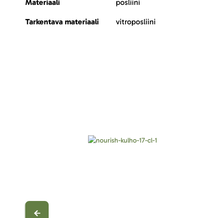
Materiaali
posliini
Tarkentava materiaali
vitroposliini