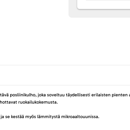
ävä posliinikulho, joka soveltuu täydellisesti erilaisten piente
kohottavat ruokailukokemusta.
 ja se kestää myös lämmitystä mikroaaltouunissa.