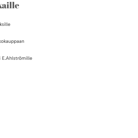
aille
sille
kkokauppaan
 E.Ahlströmille