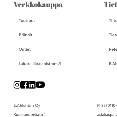
Verkkokauppa
Tie
Tuotteet
Yhte
Brändit
Tiet
Outlet
Refe
kuluttajille.eahlstrom.fi
E.Ah
E.Ahlström Oy
FI 2570110
Kuortaneenkatu 1
asiakaspal