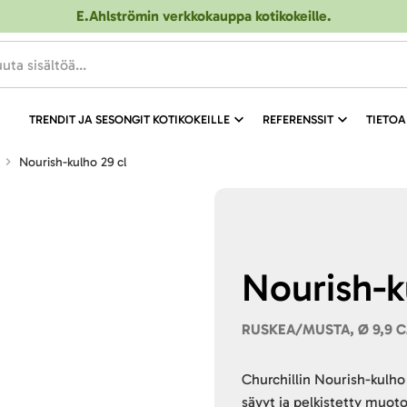
E.Ahlströmin verkkokauppa kotikokeille
.
TRENDIT JA SESONGIT KOTIKOKEILLE
REFERENSSIT
TIETOA
Nourish-kulho 29 cl
Nourish-k
RUSKEA/MUSTA, Ø 9,9 
Churchillin Nourish-kulho
sävyt ja pelkistetty muoto