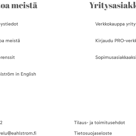
toa meistä
Yritysasiakk
ystiedot
Verkkokauppa yrityk
oa meistä
Kirjaudu PRO-ver
renssit
Sopimusasiakkaaksi
lström in English
-2
Tilaus- ja toimitusehdot
velu@eahlstrom.fi
Tietosuojaseloste