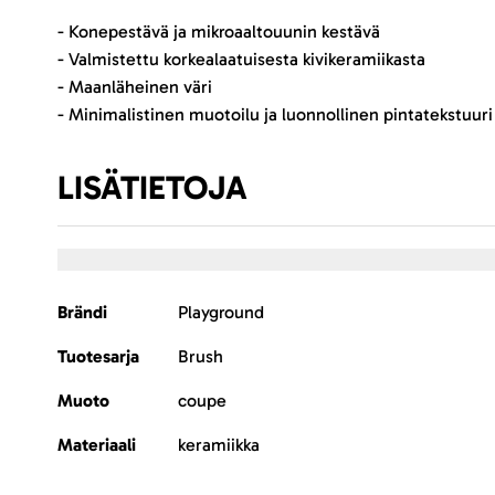
- Konepestävä ja mikroaaltouunin kestävä
- Valmistettu korkealaatuisesta kivikeramiikasta
- Maanläheinen väri
- Minimalistinen muotoilu ja luonnollinen pintatekstuuri
LISÄTIETOJA
Lisätietoja
Brändi
Playground
Tuotesarja
Brush
Muoto
coupe
Materiaali
keramiikka