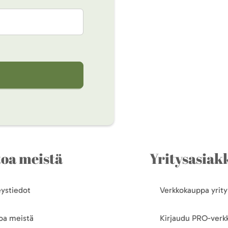
toa meistä
Yritysasiakk
ystiedot
Verkkokauppa yrityk
oa meistä
Kirjaudu PRO-ver