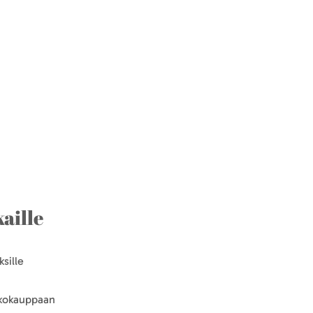
aille
sille
kkokauppaan