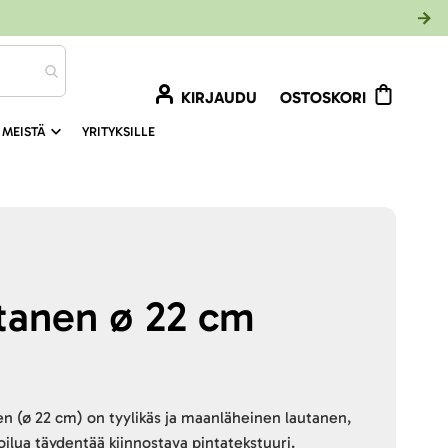
KIRJAUDU
OSTOSKORI
 MEISTÄ
YRITYKSILLE
tanen ø 22 cm
n (ø 22 cm) on tyylikäs ja maanläheinen lautanen,
oilua täydentää kiinnostava pintatekstuuri.