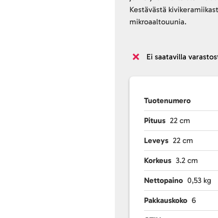
Kestävästä kivikeramiikas
mikroaaltouunia.
Ei saatavilla varastos
Tuotenumero
Pituus
22 cm
Leveys
22 cm
Korkeus
3.2 cm
Nettopaino
0,53 kg
Pakkauskoko
6