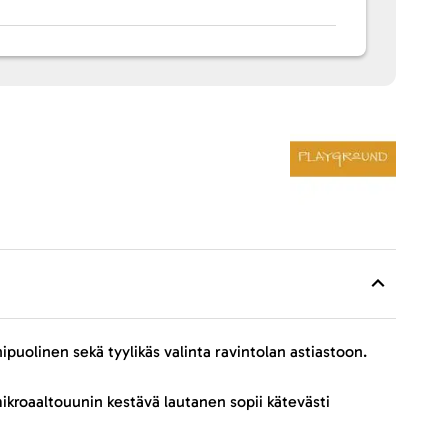
uolinen sekä tyylikäs valinta ravintolan astiastoon.
ikroaaltouunin kestävä lautanen sopii kätevästi