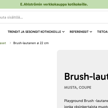
E.Ahlströmin verkkokauppa kotikokeille
.
TRENDIT JA SESONGIT KOTIKOKEILLE
REFERENSSIT
TIETOA
taset
Brush-lautanen ø 22 cm
Brush-lau
MUSTA, COUPE
Playground Brush -lautane
jonka yksinkertaista muot