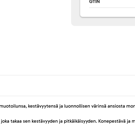
GTIN
otoilunsa, kestävyytensä ja luonnollisen värinsä ansiosta monip
 joka takaa sen kestävyyden ja pitkäikäisyyden. Konepestävä ja m