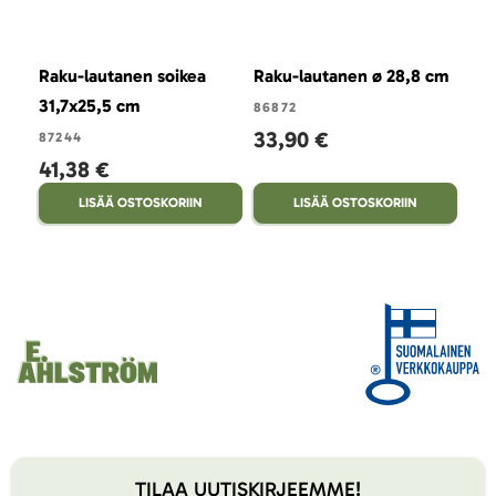
Raku-lautanen soikea
Raku-lautanen ø 28,8 cm
Rak
31,7x25,5 cm
86872
868
33,90 €
33
87244
41,38 €
LISÄÄ OSTOSKORIIN
LISÄÄ OSTOSKORIIN
TILAA UUTISKIRJEEMME!