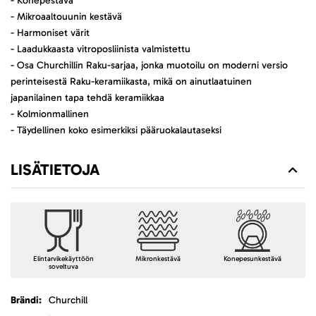
- Konepestävä
- Mikroaaltouunin kestävä
- Harmoniset värit
- Laadukkaasta vitroposliinista valmistettu
- Osa Churchillin Raku-sarjaa, jonka muotoilu on moderni versio
perinteisestä Raku-keramiikasta, mikä on ainutlaatuinen
japanilainen tapa tehdä keramiikkaa
- Kolmionmallinen
- Täydellinen koko esimerkiksi pääruokalautaseksi
LISÄTIETOJA
Elintarvikekäyttöön
Mikronkestävä
Konepesunkestävä
soveltuva
Lisätietoja
Churchill