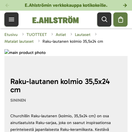
E.Ahlströmin verkkokauppa kotikokeille
.
Etusivu
TUOTTEET
Astiat
Lautaset
Matalat lautaset
Raku-lautanen kolmio 35,5x24 cm
Skip
to
Skip
the
to
end
the
of
beginning
Raku-lautanen kolmio 35,5x24
the
of
cm
images
the
gallery
images
SININEN
gallery
Churchillin Raku-lautanen (kolmio, 35,5x24 cm) on osa
ainutlaatuista Raku-sarjaa, joka on saanut inspiraationsa
perinteisestä japanilaisesta Raku-keramiikasta. Kestävä