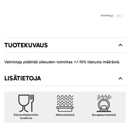
TUOTEKUVAUS
Valmistaja pidättää oikeuden toimittaa +/-10% tilatusta määrästä.
LISÄTIETOJA
Elintarvikekäyttöön
Mikronkestävä
Konepesunkestävä
soveltuva