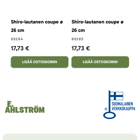
Shiro-lautanen coupe ø
Shiro-lautanen coupe ø
Shi
26 cm
26 cm
cou
85284
85285
852
17,73 €
17,73 €
18
LISÄÄ OSTOSKORIIN
LISÄÄ OSTOSKORIIN