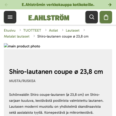
E.Ahlströmin verkkokauppa kotikokeille
.
Etusivu
TUOTTEET
Astiat
Lautaset
Matalat lautaset
Shiro-lautanen coupe ø 23,8 cm
Skip
to
Skip
the
to
end
the
of
beginning
Shiro-lautanen coupe ø 23,8 cm
the
of
MUSTA/RUSKEA
images
the
gallery
images
gallery
Schönwaldin Shiro coupe-lautanen (ø 23,8 cm) on Shiro-
sarjaan kuuluva, kestävästä posliinista valmistettu lautanen.
Lautasen moderni muotoilu on yhdistelmä skandinaavista
sekä aasialaista tyyliä. Konepestävä ja mikronkestävä.