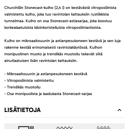
Churchillin Stonecast-kulho (2,4 l) on kestävästä vitroposliinista
valmistettu kulho, joka tuo ravintolan kattauksiin rustiikkista
tunnelmaa. Kulho on osa Stonecast-astiasarjaa, joka koostuu
korkealaatuisista käsinkoristelluista vitroposliiniastioista.
Kulho on mikroaaltouunin ja astianpesukoneen kestävä ja sen luja
rakenne kestää erinomaisesti ravintolakäytössä. Kulhon
monipuolinen muoto ja trendikäs muotoilu tekevät siitä
ainutlaatuisen lisän ravintolan kattauksiin.
- Mikroaaltouunin ja astianpesukoneen kestävä
- Vitroposliinista valmistettu
- Trendikäs muotoilu
- Osa monipuolista ja laadukasta Stonecast-sarjaa
LISÄTIETOJA