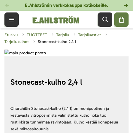
E.Ahlströmin verkkokauppa kotikokeille
.
Etusivu
TUOTTEET
Tarjoilu
Tarjoiluastiat
Tarjoilukulhot
Stonecast-kulho 2,4 l
Skip
to
Skip
the
to
end
the
of
beginning
Stonecast-kulho 2,4 l
the
of
images
the
gallery
images
gallery
Churchillin Stonecast-kulho (2,4 l) on monipuolinen ja
kestävästä vitroposliinista valmistettu kulho, joka tuo
rustiikkista tunnelmaa ravintolaan. Kulho kestää konepesua
sekä mikroaaltouunia.