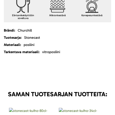
Elintarvikekäyttöön
Mikronkestävä
Konepesunkestävä
soveltuva
Lisätietoja
Churchill
Stonecast
posliini
vitroposliini
SAMAN TUOTESARJAN TUOTTEITA: