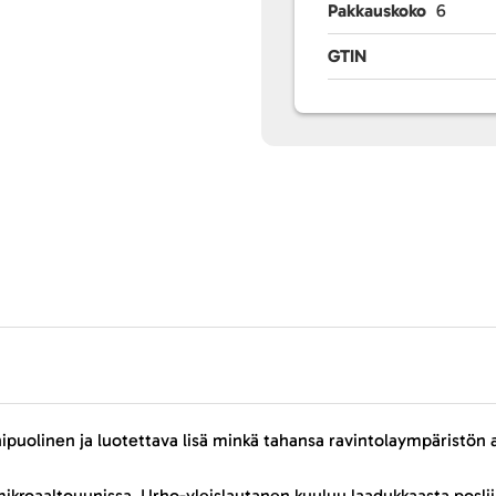
Pakkauskoko
6
GTIN
puolinen ja luotettava lisä minkä tahansa ravintolaympäristön 
ikroaaltouunissa. Urho-yleislautanen kuuluu laadukkaasta posli