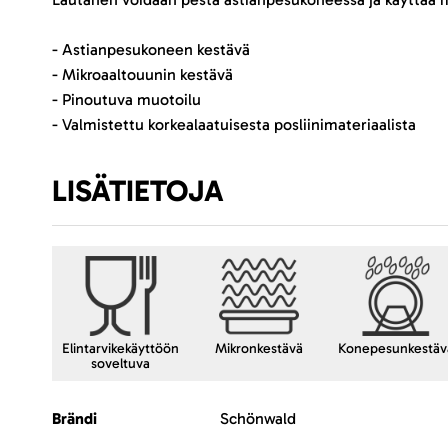
- Astianpesukoneen kestävä
- Mikroaaltouunin kestävä
- Pinoutuva muotoilu
- Valmistettu korkealaatuisesta posliinimateriaalista
LISÄTIETOJA
Elintarvikekäyttöön
Mikronkestävä
Konepesunkestäv
soveltuva
Lisätietoja
Brändi
Schönwald