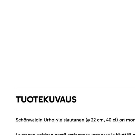
TUOTEKUVAUS
Schönwaldin Urho-yleislautanen (ø 22 cm, 40 cl) on moni
Lautanen voidaan pestä astianpesukoneessa ja käyttää m