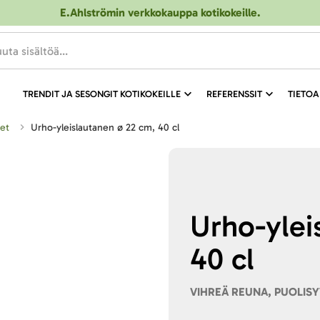
E.Ahlströmin verkkokauppa kotikokeille
.
TRENDIT JA SESONGIT KOTIKOKEILLE
REFERENSSIT
TIETOA
set
Urho-yleislautanen ø 22 cm, 40 cl
Urho-ylei
40 cl
VIHREÄ REUNA, PUOLIS