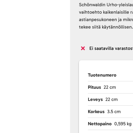
Schönwaldin Urho-yleislau
vaihtoehto kaikenlaisille 
astianpesukoneen ja mikro
tekee siitä käytännöllisen
Ei saatavilla varastos
Tuotenumero
Pituus
22 cm
Leveys
22 cm
Korkeus
3.5 cm
Nettopaino
0,595 kg