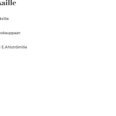
aille
sille
kkokauppaan
 E.Ahlströmille