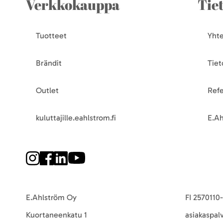
Verkkokauppa
Tie
Tuotteet
Yhte
Brändit
Tiet
Outlet
Refe
kuluttajille.eahlstrom.fi
E.Ah
E.Ahlström Oy
FI 2570110
Kuortaneenkatu 1
asiakaspal