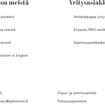
toa meistä
Yritysasiakk
ystiedot
Verkkokauppa yrityk
oa meistä
Kirjaudu PRO-ver
renssit
Sopimusasiakkaaksi
lström in English
-2
Tilaus- ja toimitusehdot
velu@eahlstrom.fi
Tietosuojaseloste