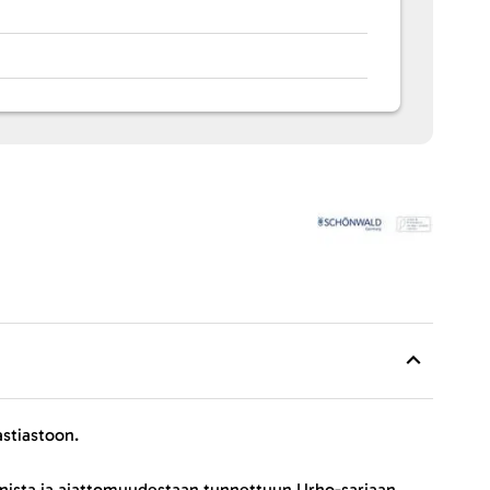
astiastoon.
inista ja ajattomuudestaan tunnettuun Urho-sarjaan.