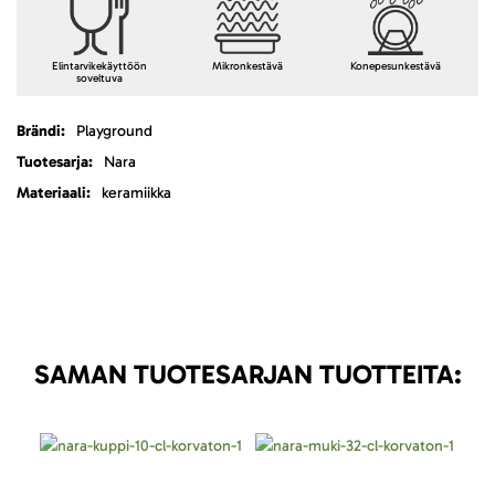
Elintarvikekäyttöön
Mikronkestävä
Konepesunkestävä
soveltuva
Lisätietoja
Playground
Nara
keramiikka
SAMAN TUOTESARJAN TUOTTEITA: