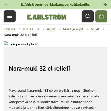
E.Ahlströmin verkkokauppa kotikokeille
.
Etusivu
TUOTTEET
Astiat
Mukit ja kupit
Mukit
Nara-muki 32 cl reliefi
Skip
to
Skip
the
to
end
the
of
beginning
Nara-muki 32 cl reliefi
the
of
images
the
gallery
images
gallery
Playground Nara-muki (32 cl) on tyylikäs ja maanläheinen
astia, joka on kestävän kivikeraamisen rakenteensa ansiosta
konepestävä sekä mikronkestävä. Mukin ainutlaatuinen
muotoilu ja luonnolliset värivaihtoehdot tuovat ravintolan