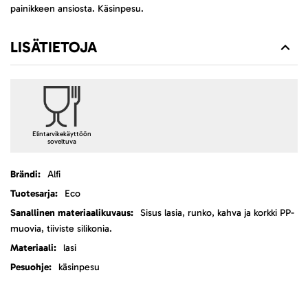
painikkeen ansiosta. Käsinpesu.
LISÄTIETOJA
Elintarvikekäyttöön
soveltuva
Lisätietoja
Alfi
Eco
Sisus lasia, runko, kahva ja korkki PP-
muovia, tiiviste silikonia.
lasi
käsinpesu