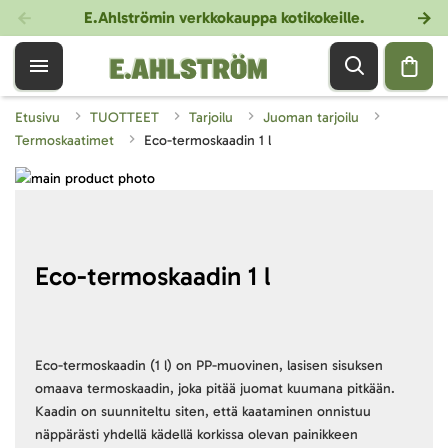
E.Ahlströmin verkkokauppa kotikokeille
.
Etusivu
TUOTTEET
Tarjoilu
Juoman tarjoilu
Termoskaatimet
Eco-termoskaadin 1 l
Skip
to
Skip
the
to
end
the
of
beginning
Eco-termoskaadin 1 l
the
of
images
the
gallery
images
gallery
Eco-termoskaadin (1 l) on PP-muovinen, lasisen sisuksen
omaava termoskaadin, joka pitää juomat kuumana pitkään.
Kaadin on suunniteltu siten, että kaataminen onnistuu
näppärästi yhdellä kädellä korkissa olevan painikkeen