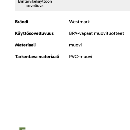
Elintarvikekäyttöön
soveltuva
Lisätietoja
Brändi
Westmark
Käyttösoveltuvuus
BPA-vapaat muovituotteet
Materiaali
muovi
Tarkentava materiaali
PVC-muovi