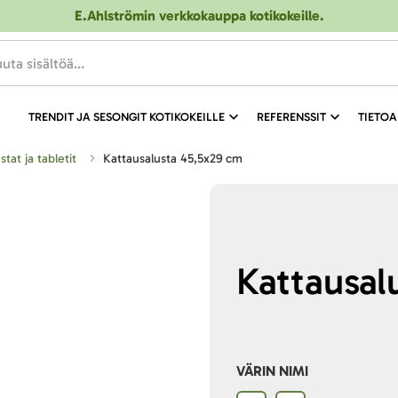
E.Ahlströmin verkkokauppa kotikokeille
.
TRENDIT JA SESONGIT KOTIKOKEILLE
REFERENSSIT
TIETOA
lustat ja tabletit
Kattausalusta 45,5x29 cm
Kattausal
VÄRIN NIMI