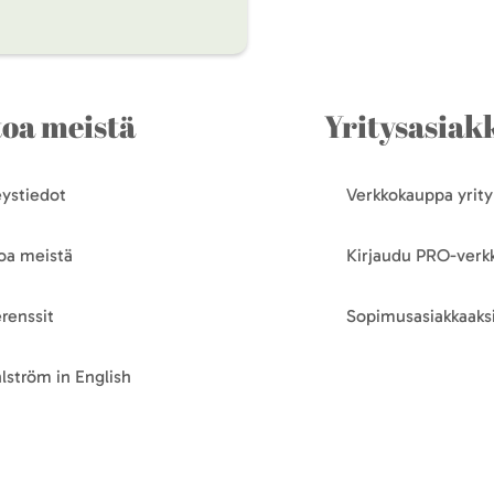
toa meistä
Yritysasiakk
ystiedot
Verkkokauppa yrityk
oa meistä
Kirjaudu PRO-ver
renssit
Sopimusasiakkaaksi
lström in English