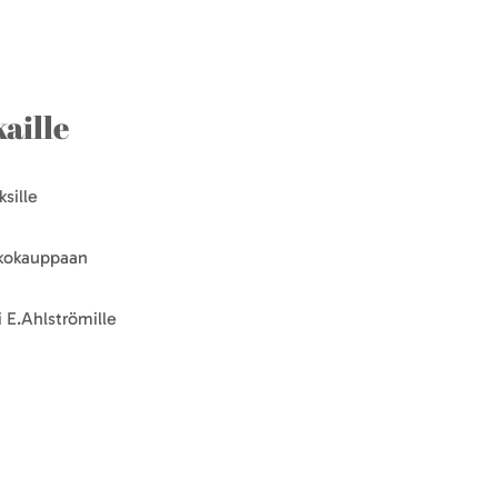
aille
sille
kkokauppaan
 E.Ahlströmille