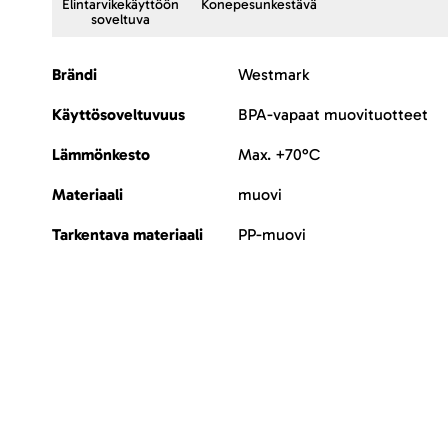
Elintarvikekäyttöön
Konepesunkestävä
soveltuva
Lisätietoja
Brändi
Westmark
Käyttösoveltuvuus
BPA-vapaat muovituotteet
Lämmönkesto
Max. +70°C
Materiaali
muovi
Tarkentava materiaali
PP-muovi