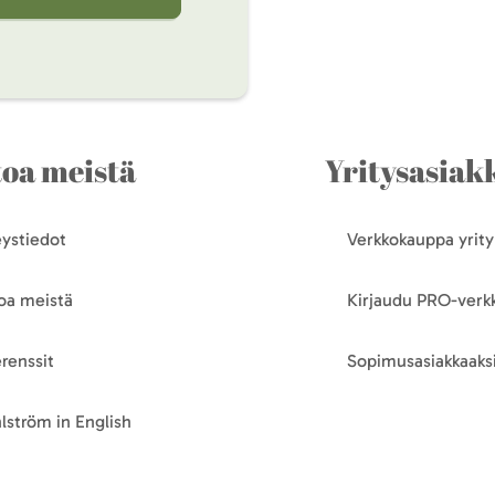
toa meistä
Yritysasiakk
ystiedot
Verkkokauppa yrityk
oa meistä
Kirjaudu PRO-ver
renssit
Sopimusasiakkaaksi
lström in English