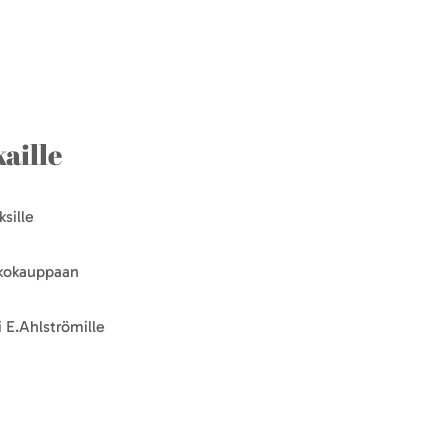
aille
sille
kkokauppaan
 E.Ahlströmille