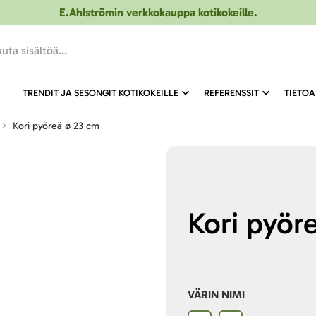
E.Ahlströmin verkkokauppa kotikokeille
.
TRENDIT JA SESONGIT KOTIKOKEILLE
REFERENSSIT
TIETOA
Kori pyöreä ø 23 cm
Kori pyör
VÄRIN NIMI