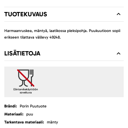
TUOTEKUVAUS
Harmaanruskea, mäntyä, laatikossa pleksipohja. Puukuutioon sopii
erikseen tilattava välilevy 49248.
LISÄTIETOJA
Elintarvikekäyttöön
soveltuva
Lisätietoja
Porin Puutuote
puu
mänty