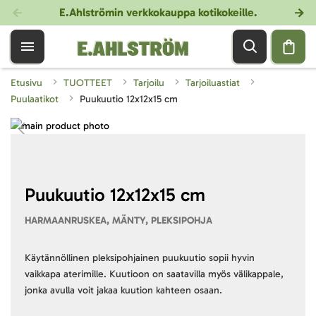
E.Ahlströmin verkkokauppa kotikokeille
.
Etusivu
TUOTTEET
Tarjoilu
Tarjoiluastiat
Puulaatikot
Puukuutio 12x12x15 cm
Skip
to
Skip
the
to
end
the
of
beginning
Puukuutio 12x12x15 cm
the
of
HARMAANRUSKEA, MÄNTY, PLEKSIPOHJA
images
the
gallery
images
gallery
Käytännöllinen pleksipohjainen puukuutio sopii hyvin
vaikkapa aterimille. Kuutioon on saatavilla myös välikappale,
jonka avulla voit jakaa kuution kahteen osaan.