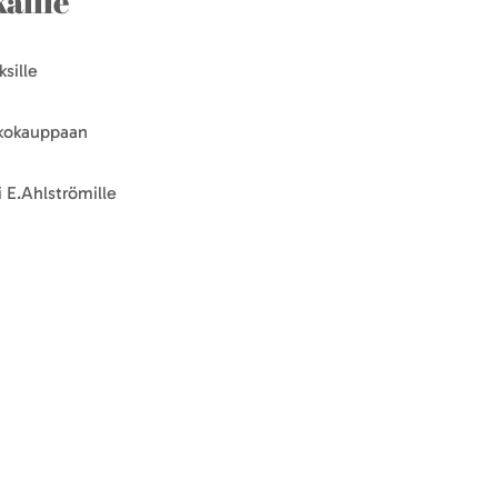
aille
sille
kkokauppaan
 E.Ahlströmille