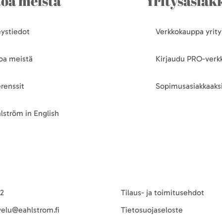
toa meistä
Yritysasiakk
ystiedot
Verkkokauppa yrityk
oa meistä
Kirjaudu PRO-ver
renssit
Sopimusasiakkaaksi
lström in English
-2
Tilaus- ja toimitusehdot
velu@eahlstrom.fi
Tietosuojaseloste