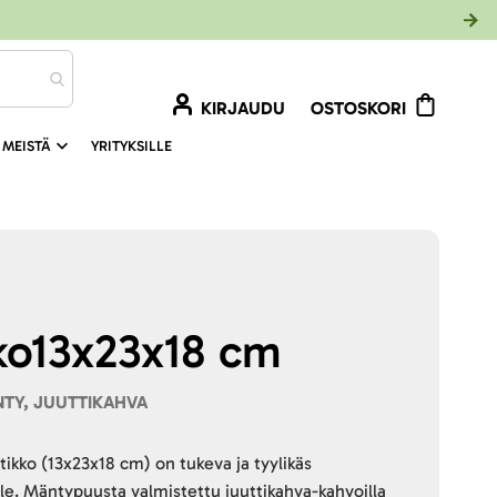
KIRJAUDU
OSTOSKORI
 MEISTÄ
YRITYKSILLE
ko13x23x18 cm
TY, JUUTTIKAHVA
ikko (13x23x18 cm) on tukeva ja tyylikäs
ille. Mäntypuusta valmistettu juuttikahva-kahvoilla