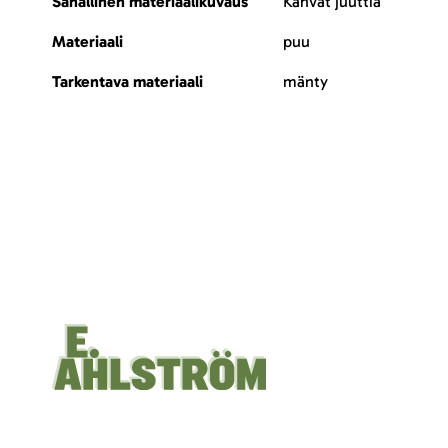
Sanallinen materiaalikuvaus
Kahvat juuttia
Materiaali
puu
Tarkentava materiaali
mänty