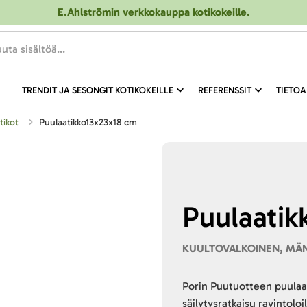
E.Ahlströmin verkkokauppa kotikokeille
.
TRENDIT JA SESONGIT KOTIKOKEILLE
REFERENSSIT
TIETOA
tikot
Puulaatikko13x23x18 cm
Puulaatik
KUULTOVALKOINEN, MÄN
Porin Puutuotteen puulaat
säilytysratkaisu ravintolo