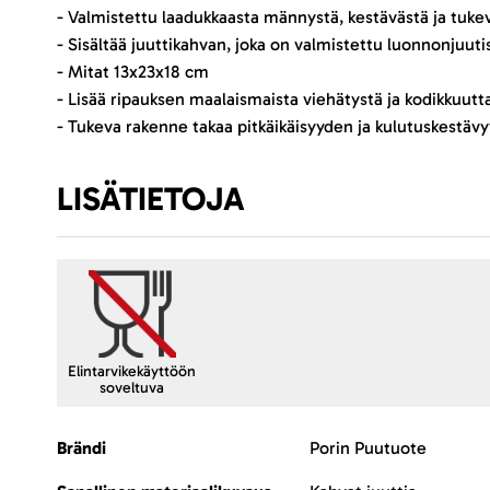
- Valmistettu laadukkaasta männystä, kestävästä ja tuke
- Sisältää juuttikahvan, joka on valmistettu luonnonjuuti
- Mitat 13x23x18 cm
- Lisää ripauksen maalaismaista viehätystä ja kodikkuut
- Tukeva rakenne takaa pitkäikäisyyden ja kulutuskestäv
LISÄTIETOJA
Elintarvikekäyttöön
soveltuva
Lisätietoja
Brändi
Porin Puutuote