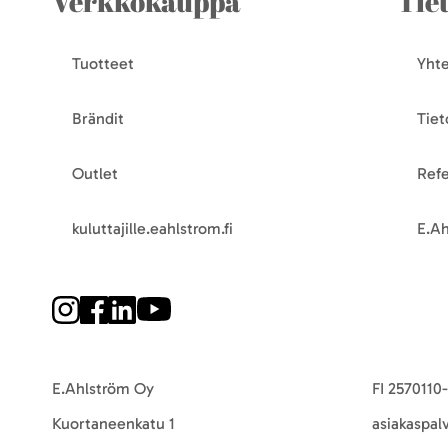
Verkkokauppa
Tie
Tuotteet
Yhte
Brändit
Tiet
Outlet
Refe
kuluttajille.eahlstrom.fi
E.Ah
E.Ahlström Oy
FI 2570110
Kuortaneenkatu 1
asiakaspal