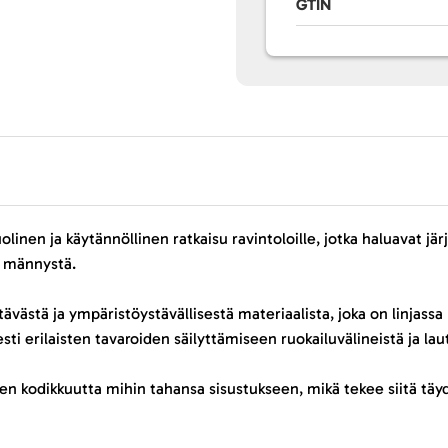
GTIN
en ja käytännöllinen ratkaisu ravintoloille, jotka haluavat järjes
a männystä.
tävästä ja ympäristöystävällisestä materiaalista, joka on linjas
sti erilaisten tavaroiden säilyttämiseen ruokailuvälineistä ja laut
sen kodikkuutta mihin tahansa sisustukseen, mikä tekee siitä tä