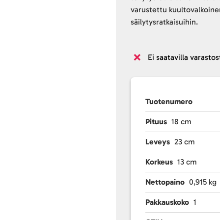
varustettu kuultovalkoinen
säilytysratkaisuihin.
Ei saatavilla varastos
Tuotenumero
Pituus
18 cm
Leveys
23 cm
Korkeus
13 cm
Nettopaino
0,915 kg
Pakkauskoko
1