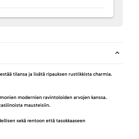
tää tilansa ja lisätä ripauksen rustiikkista charmia.
sa monien modernien ravintoloiden arvojen kanssa.
asliinoista mausteisiin.
ydellisen sekä rentoon että tasokkaaseen