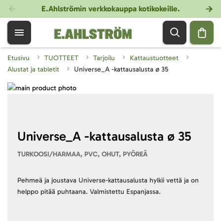
E.Ahlströmin verkkokauppa kotikokeille
.
Etusivu
TUOTTEET
Tarjoilu
Kattaustuotteet
Alustat ja tabletit
Universe_A -kattausalusta ø 35
Skip
to
Skip
the
to
end
the
of
beginning
Universe_A -kattausalusta ø 35
the
of
TURKOOSI/HARMAA, PVC, OHUT, PYÖREÄ
images
the
gallery
images
gallery
Pehmeä ja joustava Universe-kattausalusta hylkii vettä ja on
helppo pitää puhtaana. Valmistettu Espanjassa.