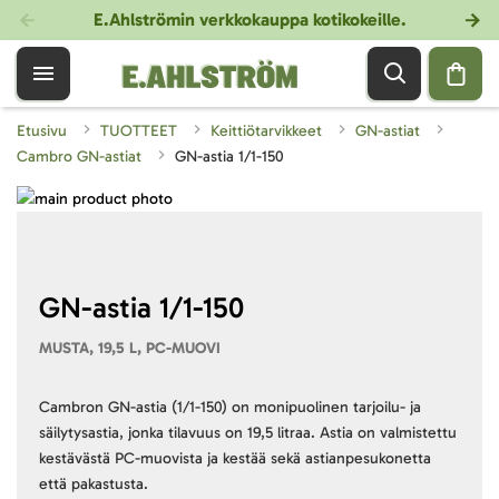
E.Ahlströmin verkkokauppa kotikokeille
.
Etusivu
TUOTTEET
Keittiötarvikkeet
GN-astiat
Cambro GN-astiat
GN-astia 1/1-150
Skip
to
Skip
the
to
end
the
of
beginning
GN-astia 1/1-150
the
of
MUSTA, 19,5 L, PC-MUOVI
images
the
gallery
images
gallery
Cambron GN-astia (1/1-150) on monipuolinen tarjoilu- ja
säilytysastia, jonka tilavuus on 19,5 litraa. Astia on valmistettu
kestävästä PC-muovista ja kestää sekä astianpesukonetta
että pakastusta.