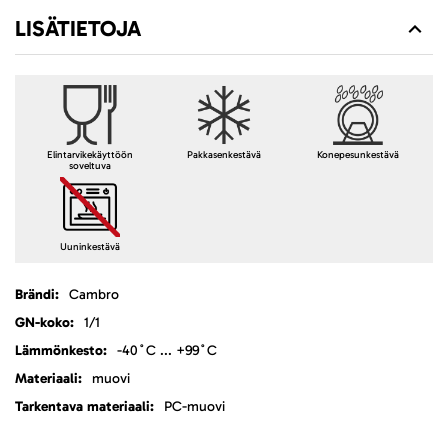
LISÄTIETOJA
Elintarvikekäyttöön
Pakkasenkestävä
Konepesunkestävä
soveltuva
Uuninkestävä
Lisätietoja
Cambro
1/1
-40˚C ... +99˚C
muovi
PC-muovi