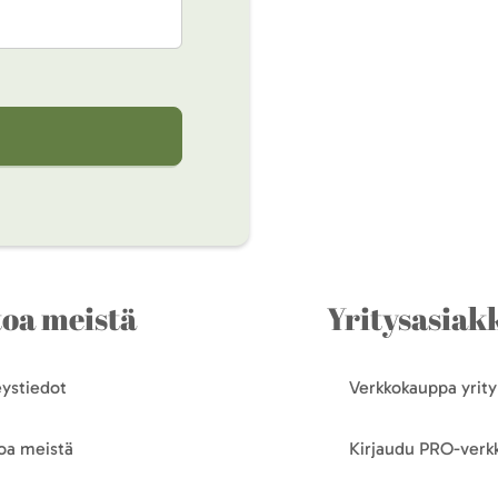
toa meistä
Yritysasiakk
ystiedot
Verkkokauppa yrityk
oa meistä
Kirjaudu PRO-ver