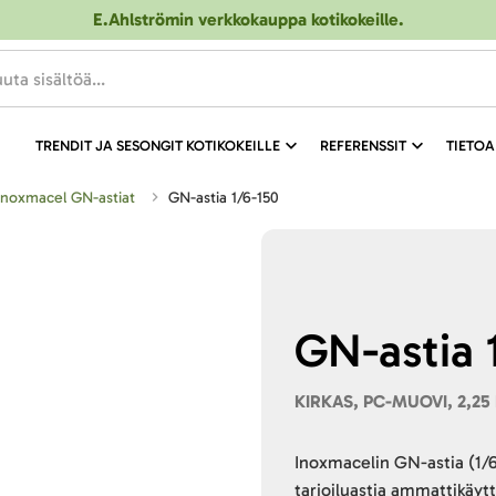
E.Ahlströmin verkkokauppa kotikokeille
.
TRENDIT JA SESONGIT KOTIKOKEILLE
REFERENSSIT
TIETOA
Inoxmacel GN-astiat
GN-astia 1/6-150
GN-astia 
KIRKAS, PC-MUOVI, 2,25 
Inoxmacelin GN-astia (1/
tarjoiluastia ammattikäyt