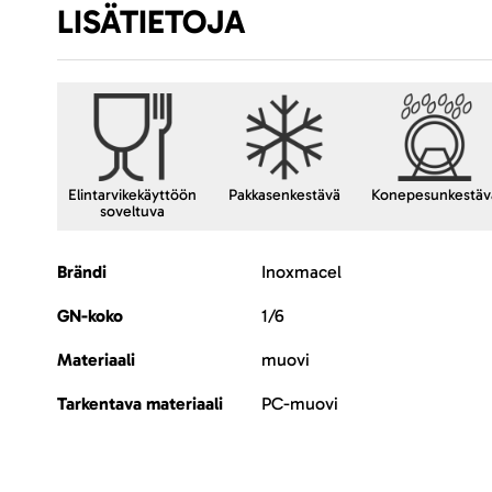
LISÄTIETOJA
Elintarvikekäyttöön
Pakkasenkestävä
Konepesunkestäv
soveltuva
Lisätietoja
Brändi
Inoxmacel
GN-koko
1/6
Materiaali
muovi
Tarkentava materiaali
PC-muovi