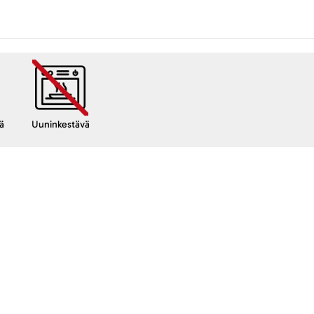
ä
Uuninkestävä