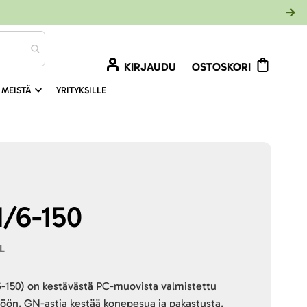
KIRJAUDU
OSTOSKORI
 MEISTÄ
YRITYKSILLE
1/6-150
L
6-150) on kestävästä PC-muovista valmistettu
töön. GN-astia kestää konepesua ja pakastusta.