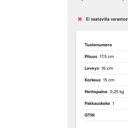
Ei saatavilla varastos
Tuotenumero
Pituus
17.5 cm
Leveys
16 cm
Korkeus
15 cm
Nettopaino
0,25 kg
Pakkauskoko
1
GTIN