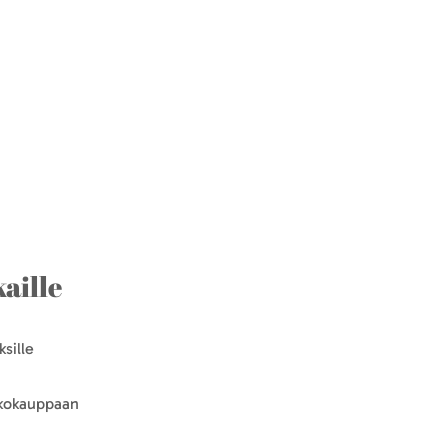
aille
sille
kkokauppaan