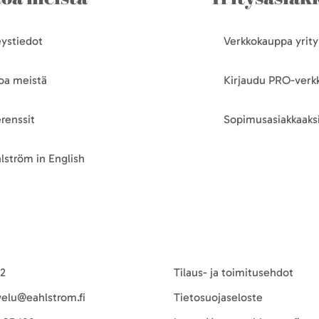
ystiedot
Verkkokauppa yrityk
oa meistä
Kirjaudu PRO-ver
renssit
Sopimusasiakkaaksi
lström in English
-2
Tilaus- ja toimitusehdot
velu@eahlstrom.fi
Tietosuojaseloste