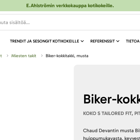
E.Ahlströmin verkkokauppa kotikokeille
.
TRENDIT JA SESONGIT KOTIKOKEILLE
REFERENSSIT
TIETOA
et
Miesten takit
Biker-kokkitakki, musta
Biker-kok
KOKO S TAILORED FIT, P
Chaud Devantin musta Bik
huippumukavasta, kevyestä