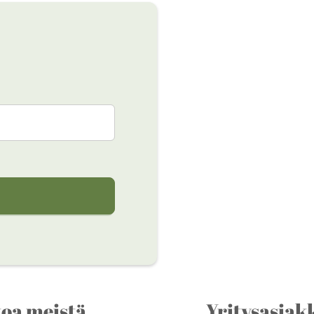
toa meistä
Yritysasiakk