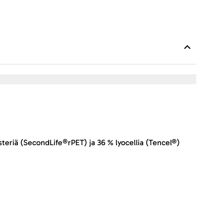
esteriä (SecondLife®rPET) ja 36 % lyocellia (Tencel®)