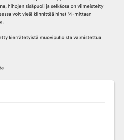
ana, hihojen sisäpuoli ja selkäosa on viimeistelty
taessa voit vielä kiinnittää hihat ¾-mittaan
a.
etty kierrätetyistä muovipulloista valmistettua
ta