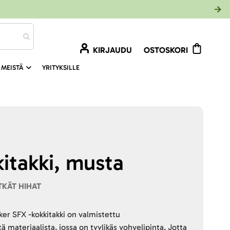
KIRJAUDU
OSTOSKORI
 MEISTÄ
YRITYKSILLE
kitakki, musta
ITKÄT HIHAT
er SFX -kokkitakki on valmistettu
 materiaalista, jossa on tyylikäs vohvelipinta. Jotta