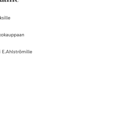
sille
kkokauppaan
 E.Ahlströmille