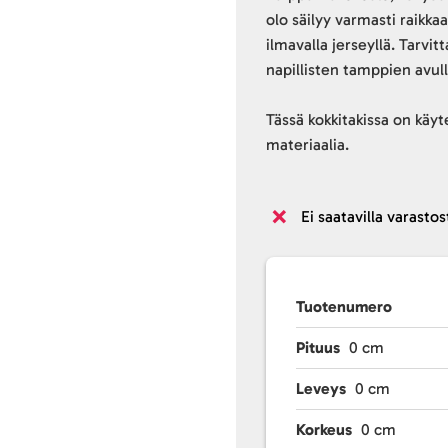
olo säilyy varmasti raikka
ilmavalla jerseyllä. Tarvit
napillisten tamppien avull
Tässä kokkitakissa on käyt
materiaalia.
Ei saatavilla varastos
Tuotenumero
Pituus
0 cm
Leveys
0 cm
Korkeus
0 cm