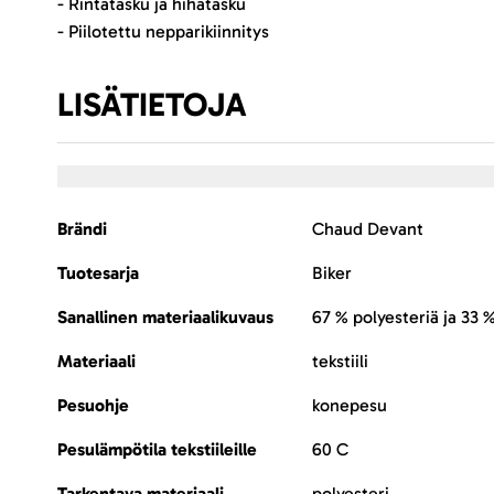
- Rintatasku ja hihatasku
- Piilotettu nepparikiinnitys
LISÄTIETOJA
Lisätietoja
Brändi
Chaud Devant
Tuotesarja
Biker
Sanallinen materiaalikuvaus
67 % polyesteriä ja 33 %
Materiaali
tekstiili
Pesuohje
konepesu
Pesulämpötila tekstiileille
60 C
Tarkentava materiaali
polyesteri