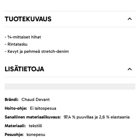
TUOTEKUVAUS
- ¾-mittaiset hihat
- Rintatasku
- Kevyt ja pehmeä stretch-denim
LISÄTIETOJA
Lisätietoja
Chaud Devant
Ei laitospesua
97,4 % puuvillaa ja 2,6 % elastaania
tekstiili
konepesu