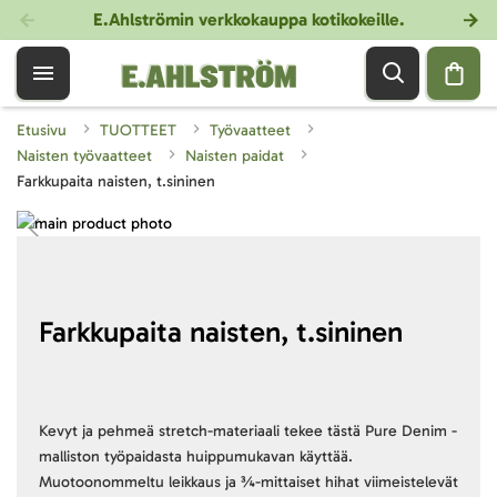
E.Ahlströmin verkkokauppa kotikokeille
.
Etusivu
TUOTTEET
Työvaatteet
Naisten työvaatteet
Naisten paidat
Farkkupaita naisten, t.sininen
Skip
to
Skip
the
to
end
the
of
beginning
Farkkupaita naisten, t.sininen
the
of
images
the
gallery
images
gallery
Kevyt ja pehmeä stretch-materiaali tekee tästä Pure Denim -
malliston työpaidasta huippumukavan käyttää.
Muotoonommeltu leikkaus ja ¾-mittaiset hihat viimeistelevät