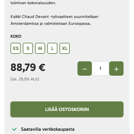
toimivan kokonaisuuden.
Kaikki Chaud Devant -työvaatteet suunnitellaan
Amsterdamissa ja valmistetaan Euroopassa.
KOKO
XS
S
M
L
XL
88,79 €
(sis. 25.5% ALV)
LISÄÄ OSTOSKORIIN
Saatavilla verkkokaupasta