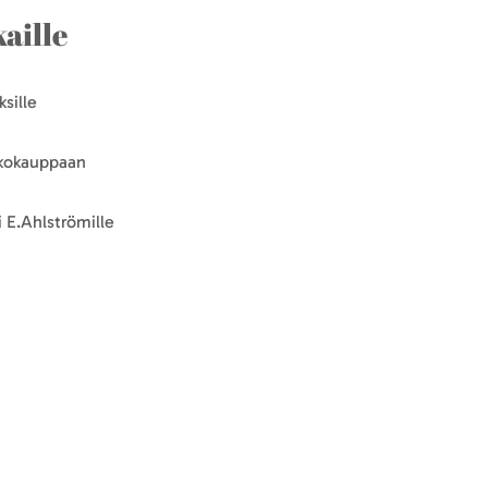
aille
sille
kkokauppaan
 E.Ahlströmille