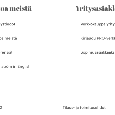
toa meistä
Yritysasiakk
ystiedot
Verkkokauppa yrityk
oa meistä
Kirjaudu PRO-ver
renssit
Sopimusasiakkaaksi
lström in English
-2
Tilaus- ja toimitusehdot