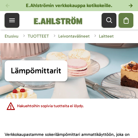
E.Ahlströmin verkkokauppa kotikokeille
.
Etusivu
TUOTTEET
Leivontavälineet
Laitteet
Lämpömittarit
Hakuehtoihin sopivia tuotteita ei löydy.
Verkkokaupastamme sokerilämpömittari ammattikäyttöön, joka on