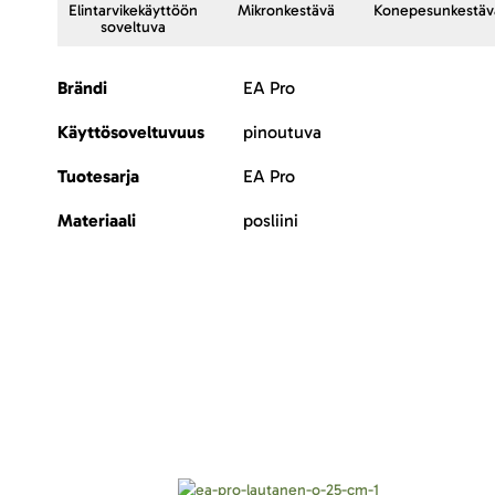
Elintarvikekäyttöön
Mikronkestävä
Konepesunkestäv
soveltuva
Lisätietoja
Brändi
EA Pro
Käyttösoveltuvuus
pinoutuva
Tuotesarja
EA Pro
Materiaali
posliini