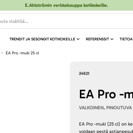
E.Ahlströmin verkkokauppa kotikokeille
.
TRENDIT JA SESONGIT KOTIKOKEILLE
REFERENSSIT
TIETOA
EA Pro -muki 25 cl
24521
EA Pro -m
VALKOINEN, PINOUTUVA
EA Pro -muki (25 cl) on k
voidaan pestä astianpesu