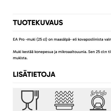
TUOTEKUVAUS
EA Pro -muki (25 cl) on maasälpä- eli kovaposliinista va
Muki kestää konepesua ja mikroaaltouunia. Sen 25 cl:n t
mukista.
LISÄTIETOJA