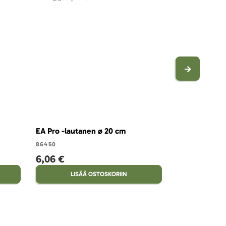
EA Pro -lautanen ø 20 cm
EA Pro -lauta
86450
86451
6,06 €
6,54 €
LISÄÄ OSTOSKORIIN
LISÄ