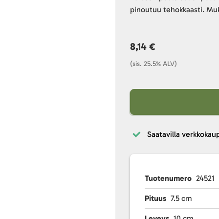
pinoutuu tehokkaasti. Mu
8,14 €
(sis. 25.5% ALV)
Saatavilla verkkokau
Tuotenumero
24521
Pituus
7.5 cm
Leveys
10 cm