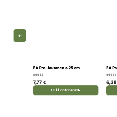
EA Pro -lautanen ø 25 cm
EA Pr
86932
86931
7,77 €
6,38
LISÄÄ OSTOSKORIIN