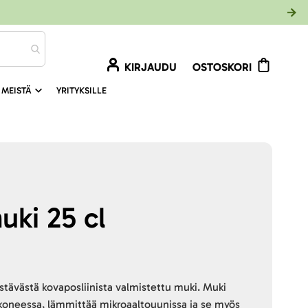
KIRJAUDU
OSTOSKORI
 MEISTÄ
YRITYKSILLE
uki 25 cl
estävästä kovaposliinista valmistettu muki. Muki
koneessa, lämmittää mikroaaltouunissa ja se myös