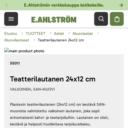
E.Ahlströmin verkkokauppa kotikokeille
.
Etusivu
TUOTTEET
Astiat
Muoviastiat
Muovilautaset
Teatterilautanen 24x12 cm
Skip
to
Skip
55011
the
to
end
the
of
beginning
Teatterilautanen 24x12 cm
the
of
VALKOINEN, SAN-MUOVI
images
the
gallery
images
gallery
Plastexin teatterilautanen (24x12 cm) on kestävä SAN-
muovista valmistettu valkoinen lautanen, joka sopii
erinomaisesti kahvi- ja teetarjoiluihin. Lautanen on siisti,
kestävä ja helposti huollettava tarjoiluratkaisu.