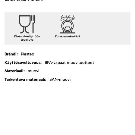
Elintarvikekäyttöön
Konepesunkestävä
soveltuva
Lisätietoja
Plastex
BPA-vapaat muovituotteet
muovi
SAN-muovi