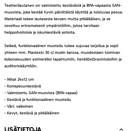
Teatterilautanen on valmistettu kestävästä ja BPA-vapaasta SAN-
muovista, joka kestää hyvin päivittäistä käyttöä ja toistuvaa pesua.
Materiaali tekee lautasesta kevyen mutta pitkäikäisen, ja se
soveltuu erinomaisesti ympäristöihin, joissa tarvitaan
helppohoitoisia ja iskunkestäviä astioita.
Selkeä, funktionaalinen muotoilu tukee sujuvaa tarjoilua ja sopii
yhteen mm. Plastexin 30 cl mukin kanssa, muodostaen toimivan
kokonaisuuden esimerkiksi tapahtumiin, henkilöstöravintoloihin ja
auditoriokäyttöön.
- Mitat 24x12 cm
- Konepesunkestävä
- Valmistettu SAN-muovista (BPA-vapaa)
- Kestävä ja funktionaalinen muotoilu
- Väri: valkoinen
- Kevyt, kestävä ja pitkäikäinen
LISÄTIETOJA