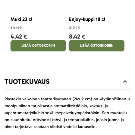
Muki 23 cl
Enjoy-kuppi 18 cl
Muk
84149
21044
546
4,42 €
8,42 €
4,
LISÄÄ OSTOSKORIIN
LISÄÄ OSTOSKORIIN
TUOTEKUVAUS
Plastexin valkoinen teatterilautanen (24x12 cm) on käytännöllinen ja
monipuolinen tarjoiluastia ammattikeittiöihin, kokous- ja
tapahtumatarjoiluihin sekä itsepalveluympäristöihin. Sen muotoilu
on suunniteltu erityisesti kahvi- ja teetarjoiluihin, jolloin juoma ja
pieni tarjottava saadaan siististi yhdelle lautaselle.