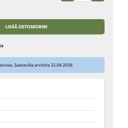
LISÄÄ OSTOSKORIIN
ta
tavissa. Saatavilla arviolta 22.08.2026