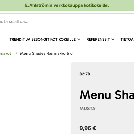
E.Ahlströmin verkkokauppa kotikokeille
.
TRENDIT JA SESONGIT KOTIKOKEILLE
REFERENSSIT
TIETOA
rmakot
Menu Shades -kermakko 6 cl
82178
Menu Sha
MUSTA
9,96 €