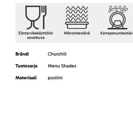
Elintarvikekäyttöön
Mikronkestävä
Konepesunkestäv
soveltuva
Lisätietoja
Brändi
Churchill
Tuotesarja
Menu Shades
Materiaali
posliini