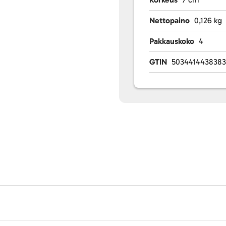
Nettopaino
0,126 kg
Pakkauskoko
4
GTIN
503441443838