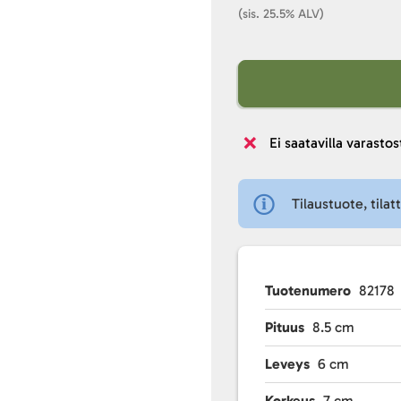
(sis. 25.5% ALV)
Ei saatavilla varastos
Tilaustuote, tilat
Tuotenumero
82178
Pituus
8.5 cm
Leveys
6 cm
Korkeus
7 cm