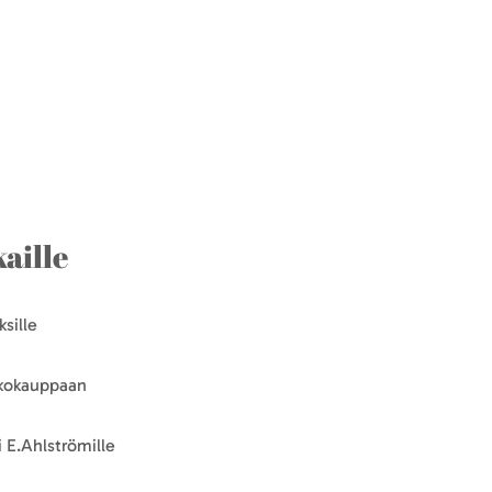
aille
sille
kkokauppaan
 E.Ahlströmille