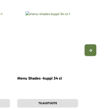
Menu Shades -kuppi 34 cl
Menu Shades -
TILAUSTUOTE
T