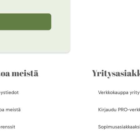
toa meistä
Yritysasiakk
ystiedot
Verkkokauppa yrityk
oa meistä
Kirjaudu PRO-ver
renssit
Sopimusasiakkaaksi