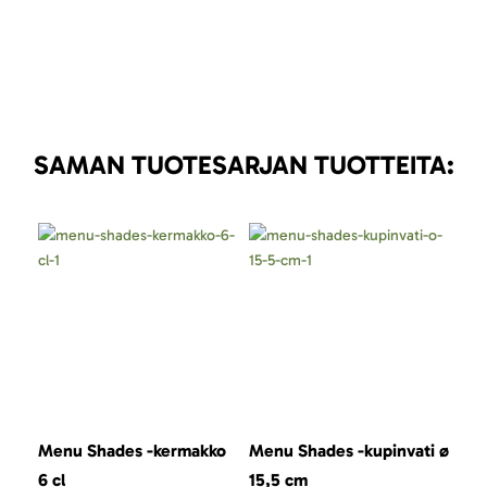
SAMAN TUOTESARJAN TUOTTEITA:
Menu Shades -kermakko
Menu Shades -kupinvati ø
Men
6 cl
15,5 cm
cl