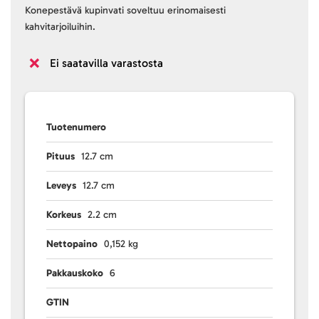
Konepestävä kupinvati soveltuu erinomaisesti
kahvitarjoiluihin.
Ei saatavilla varastosta
Tuotenumero
Pituus
12.7 cm
Leveys
12.7 cm
Korkeus
2.2 cm
Nettopaino
0,152 kg
Pakkauskoko
6
GTIN