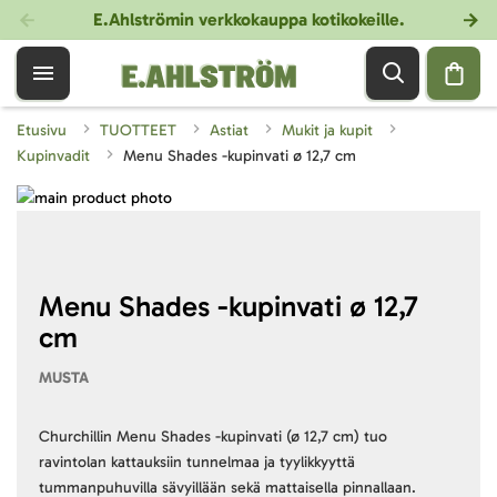
E.Ahlströmin verkkokauppa kotikokeille
.
Etusivu
TUOTTEET
Astiat
Mukit ja kupit
Kupinvadit
Menu Shades -kupinvati ø 12,7 cm
Skip
to
Skip
the
to
end
the
of
beginning
Menu Shades -kupinvati ø 12,7
the
of
cm
images
the
gallery
images
MUSTA
gallery
Churchillin Menu Shades -kupinvati (ø 12,7 cm) tuo
ravintolan kattauksiin tunnelmaa ja tyylikkyyttä
tummanpuhuvilla sävyillään sekä mattaisella pinnallaan.