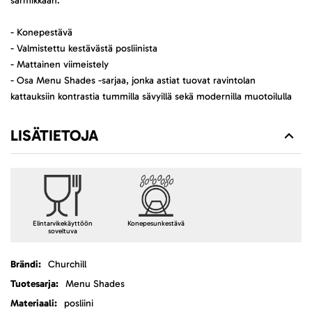
särmikkään.
- Konepestävä
- Valmistettu kestävästä posliinista
- Mattainen viimeistely
- Osa Menu Shades -sarjaa, jonka astiat tuovat ravintolan
kattauksiin kontrastia tummilla sävyillä sekä modernilla muotoilulla
LISÄTIETOJA
Elintarvikekäyttöön
Konepesunkestävä
soveltuva
Lisätietoja
Churchill
Menu Shades
posliini