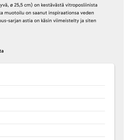
vä, ø 25,5 cm) on kestävästä vitroposliinista
ka muotoilu on saanut inspiraationsa veden
us-sarjan astia on käsin viimeistelty ja siten
ta