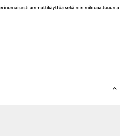
 erinomaisesti ammattikäyttöä sekä niin mikroaaltouunia