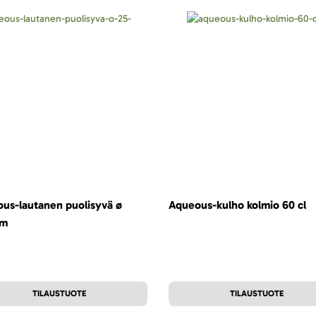
us-lautanen puolisyvä ø
Aqueous-kulho kolmio 60 cl
cm
TILAUSTUOTE
TILAUSTUOTE