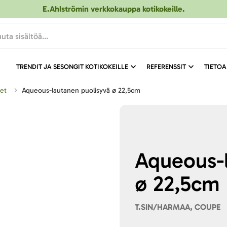
E.Ahlströmin verkkokauppa kotikokeille
.
TRENDIT JA SESONGIT KOTIKOKEILLE
REFERENSSIT
TIETOA
set
Aqueous-lautanen puolisyvä ø 22,5cm
Aqueous-l
ø 22,5cm
T.SIN/HARMAA, COUPE