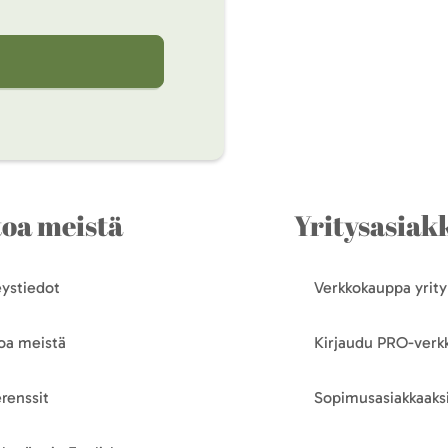
toa meistä
Yritysasiakk
ystiedot
Verkkokauppa yrityk
oa meistä
Kirjaudu PRO-ver
renssit
Sopimusasiakkaaksi