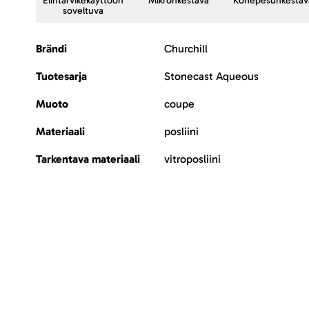
Elintarvikekäyttöön
Mikronkestävä
Konepesunkestäv
soveltuva
Lisätietoja
Brändi
Churchill
Tuotesarja
Stonecast Aqueous
Muoto
coupe
Materiaali
posliini
Tarkentava materiaali
vitroposliini