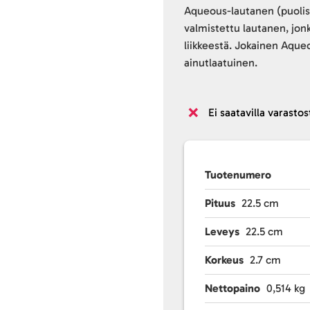
Aqueous-lautanen (puolisy
valmistettu lautanen, jon
liikkeestä. Jokainen Aqueo
ainutlaatuinen.
Ei saatavilla varastos
Tuotenumero
Pituus
22.5 cm
Leveys
22.5 cm
Korkeus
2.7 cm
Nettopaino
0,514 kg