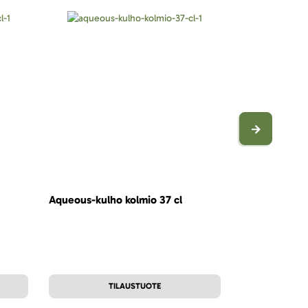
Aqueous-kulho kolmio 37 cl
Aqueous-laut
TILAUSTUOTE
T