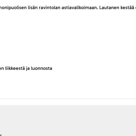
onipuolisen lisän ravintolan astiavalikoimaan. Lautanen kestää
n liikkeestä ja luonnosta