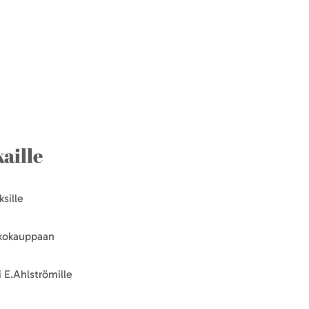
aille
sille
kkokauppaan
 E.Ahlströmille