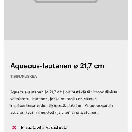
Skip
to
the
beginning
Aqueous-lautanen ø 21,7 cm
of
T.SIN/RUSKEA
the
images
gallery
Aqueous-lautanen (ø 21,7 cm) on kestävästä vitroposliinista
valmistettu lautanen, jonka muotoilu on saanut
inspiraationsa veden liikkeestä. Jokainen Aqueous-sarjan
astia on käsin viimeistelty ja siten ainutlaatuinen.
Ei saatavilla varastosta