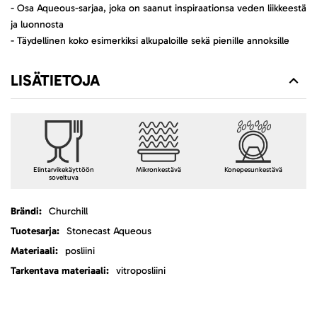
- Osa Aqueous-sarjaa, joka on saanut inspiraationsa veden liikkeestä
ja luonnosta
- Täydellinen koko esimerkiksi alkupaloille sekä pienille annoksille
LISÄTIETOJA
Elintarvikekäyttöön
Mikronkestävä
Konepesunkestävä
soveltuva
Lisätietoja
Churchill
Stonecast Aqueous
posliini
vitroposliini