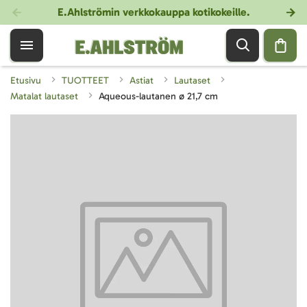
E.Ahlströmin verkkokauppa kotikokeille
.
Etusivu
TUOTTEET
Astiat
Lautaset
Matalat lautaset
Aqueous-lautanen ø 21,7 cm
Skip
to
the
end
of
the
images
gallery