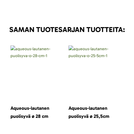
SAMAN TUOTESARJAN TUOTTEITA:
Aqueous-lautanen
Aqueous-lautanen
Aqu
puolisyvä ø 28 cm
puolisyvä ø 25,5cm
cl