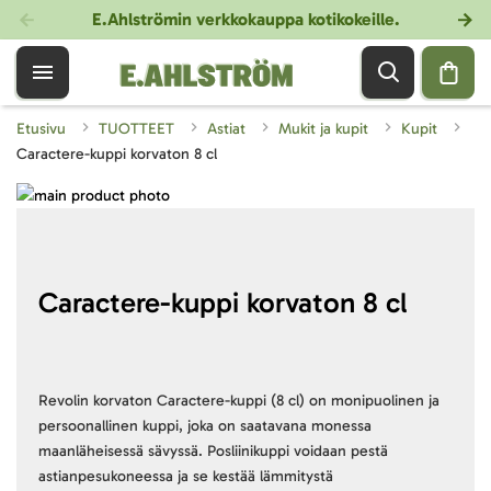
E.Ahlströmin verkkokauppa kotikokeille
.
Etusivu
TUOTTEET
Astiat
Mukit ja kupit
Kupit
Caractere-kuppi korvaton 8 cl
Skip
to
Skip
the
to
end
the
of
beginning
Caractere-kuppi korvaton 8 cl
the
of
images
the
gallery
images
gallery
Revolin korvaton Caractere-kuppi (8 cl) on monipuolinen ja
persoonallinen kuppi, joka on saatavana monessa
maanläheisessä sävyssä. Posliinikuppi voidaan pestä
astianpesukoneessa ja se kestää lämmitystä