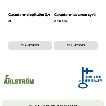
Caractere-dippikulho 3,4
Caractere-lautanen syvä
Car
cl
ø 14 cm
TILAUSTUOTE
TILAUSTUOTE