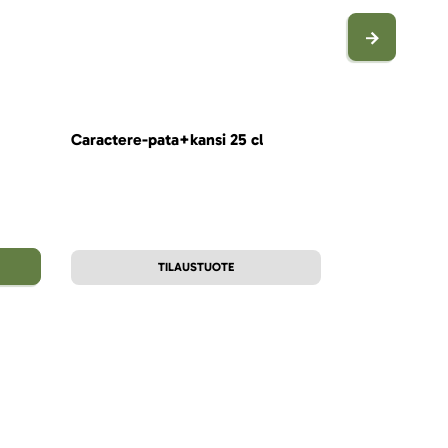
Caractere-pata+kansi 25 cl
Caractere-kup
18,74 €
LISÄ
TILAUSTUOTE