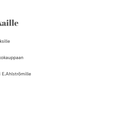
aille
sille
kkokauppaan
 E.Ahlströmille