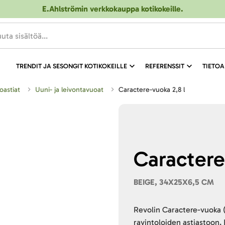
E.Ahlströmin verkkokauppa kotikokeille
.
TRENDIT JA SESONGIT KOTIKOKEILLE
REFERENSSIT
TIETOA
toastiat
Uuni- ja leivontavuoat
Caractere-vuoka 2,8 l
Caractere
BEIGE, 34X25X6,5 CM
Revolin Caractere-vuoka 
ravintoloiden astiastoon