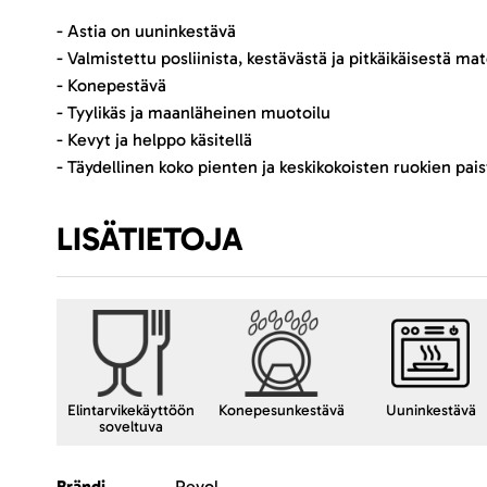
- Astia on uuninkestävä
- Valmistettu posliinista, kestävästä ja pitkäikäisestä mat
- Konepestävä
- Tyylikäs ja maanläheinen muotoilu
- Kevyt ja helppo käsitellä
- Täydellinen koko pienten ja keskikokoisten ruokien pa
LISÄTIETOJA
Elintarvikekäyttöön
Konepesunkestävä
Uuninkestävä
soveltuva
Lisätietoja
Brändi
Revol