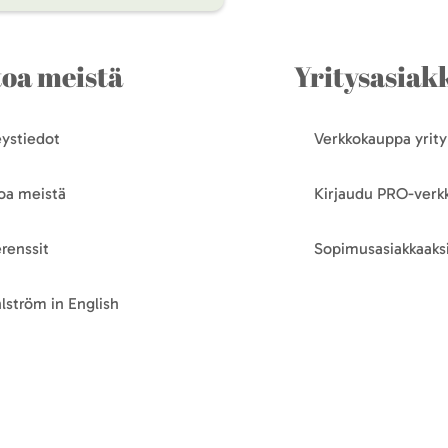
toa meistä
Yritysasiakk
ystiedot
Verkkokauppa yrityk
oa meistä
Kirjaudu PRO-ver
renssit
Sopimusasiakkaaksi
lström in English