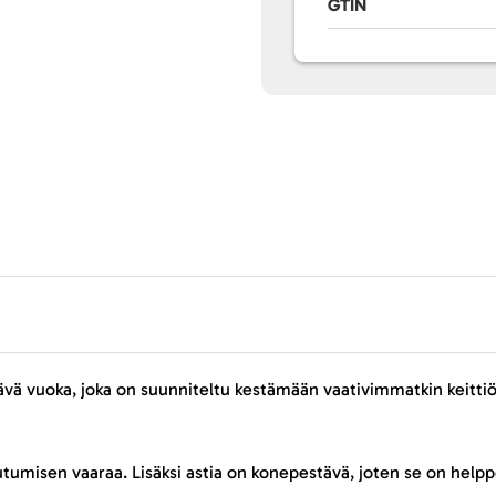
GTIN
vä vuoka, joka on suunniteltu kestämään vaativimmatkin keittiö-o
utumisen vaaraa. Lisäksi astia on konepestävä, joten se on help