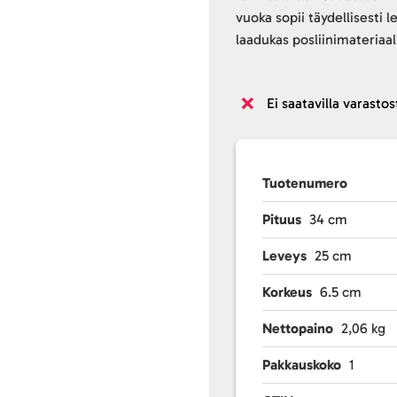
vuoka sopii täydellisesti l
laadukas posliinimateriaal
Ei saatavilla varastos
Tuotenumero
Pituus
34 cm
Leveys
25 cm
Korkeus
6.5 cm
Nettopaino
2,06 kg
Pakkauskoko
1