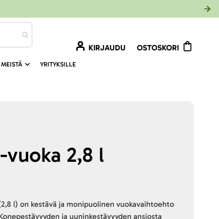
KIRJAUDU
OSTOSKORI
 MEISTÄ
YRITYKSILLE
-vuoka 2,8 l
(2,8 l) on kestävä ja monipuolinen vuokavaihtoehto
. Konepestävyyden ja uuninkestävyyden ansiosta