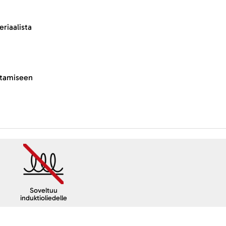
eriaalista
istamiseen
Soveltuu
induktioliedelle