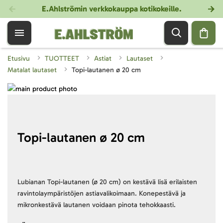
E.Ahlströmin verkkokauppa kotikokeille
.
Etusivu
TUOTTEET
Astiat
Lautaset
Matalat lautaset
Topi-lautanen ø 20 cm
Skip
to
Skip
the
to
end
the
of
beginning
Topi-lautanen ø 20 cm
the
of
images
the
gallery
images
gallery
Lubianan Topi-lautanen (ø 20 cm) on kestävä lisä erilaisten
ravintolaympäristöjen astiavalikoimaan. Konepestävä ja
mikronkestävä lautanen voidaan pinota tehokkaasti.