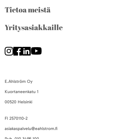
Tietoa meistä
Yritysasiakkaille
E.Ahlström Oy
Kuortaneenkatu 1
00520 Helsinki
FI 2570110-2
asiakaspalvelu@eahlstrom.fi
Puh.
010 3495 100