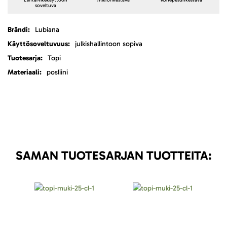
Elintarvikekäyttöön
Mikronkestävä
Konepesunkestävä
soveltuva
Lisätietoja
Lubiana
julkishallintoon sopiva
Topi
posliini
SAMAN TUOTESARJAN TUOTTEITA: