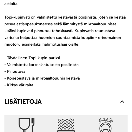
astioita.
Topi-kupinvati on valmistettu kestävästä posliinista, joten se kestää
pesua astianpesukoneessa sekä lämmitystä mikroaaltouunissa.
Lisäksi kupinvati pinoutuu tehokkaasti. Kupinvatia reunustava
väriraita helpottaa huomion suuntaamista kuppiin - erinomainen
muotoilu esimerkiksi hahmotushäiriöisille.
- Täydellinen Topi-kupin pariksi
- Valmistettu korkealaatuisesta posliinista
- Pinoutuva
- Konepestävä ja mikroaaltouunin kestävä
- Kirkas väriraita
LISÄTIETOJA