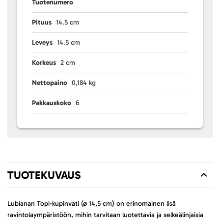
Tuotenumero
Pituus
14.5 cm
Leveys
14.5 cm
Korkeus
2 cm
Nettopaino
0,184 kg
Pakkauskoko
6
TUOTEKUVAUS
Lubianan Topi-kupinvati (ø 14,5 cm) on erinomainen lisä
ravintolaympäristöön, mihin tarvitaan luotettavia ja selkeälinjaisia