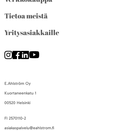
Tietoa meistä
Yritysasiakkaille
E.Ahlström Oy
Kuortaneenkatu 1
00520 Helsinki
FI 2570110-2
asiakaspalvelu@eahlstrom.fi