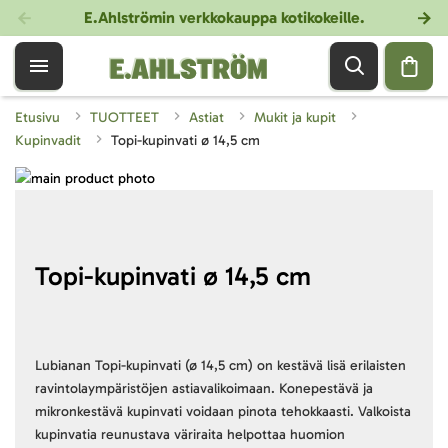
E.Ahlströmin verkkokauppa kotikokeille
.
Etusivu
TUOTTEET
Astiat
Mukit ja kupit
Kupinvadit
Topi-kupinvati ø 14,5 cm
Skip
to
Skip
the
to
end
the
of
beginning
Topi-kupinvati ø 14,5 cm
the
of
images
the
gallery
images
gallery
Lubianan Topi-kupinvati (ø 14,5 cm) on kestävä lisä erilaisten
ravintolaympäristöjen astiavalikoimaan. Konepestävä ja
mikronkestävä kupinvati voidaan pinota tehokkaasti. Valkoista
kupinvatia reunustava väriraita helpottaa huomion