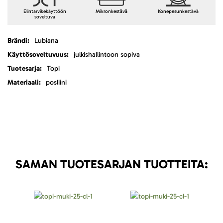
Elintarvikekäyttöön
Mikronkestävä
Konepesunkestävä
soveltuva
Lisätietoja
Lubiana
julkishallintoon sopiva
Topi
posliini
SAMAN TUOTESARJAN TUOTTEITA: