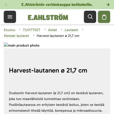
E.Ahlströmin verkkokauppa kotikokeille
.
Etusivu
TUOTTEET
Astiat
Lautaset
Matalat lautaset
Harvest-lautanen ø 21,7 cm
Skip
to
Skip
the
to
end
the
of
beginning
Harvest-lautanen ø 21,7 cm
the
of
images
the
gallery
images
gallery
Dudsonin Harvest-lautanen (ø 21,7 cm) on kestävä lautanen,
joka tuo maanläheistä tunnelmaa ravintolaan.
Posliinilautasessa on erityisen kestävä lasitus, joten se kestää
erinomaisesti tiheää käyttöä, konepesua ja mikroaaltouunia.