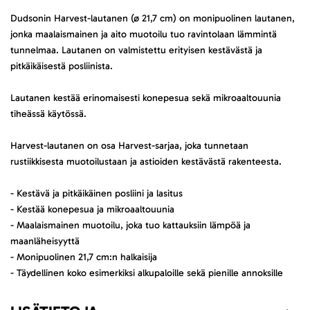
Dudsonin Harvest-lautanen (ø 21,7 cm) on monipuolinen lautanen,
jonka maalaismainen ja aito muotoilu tuo ravintolaan lämmintä
tunnelmaa. Lautanen on valmistettu erityisen kestävästä ja
pitkäikäisestä posliinista.
Lautanen kestää erinomaisesti konepesua sekä mikroaaltouunia
tiheässä käytössä.
Harvest-lautanen on osa Harvest-sarjaa, joka tunnetaan
rustiikkisesta muotoilustaan ja astioiden kestävästä rakenteesta.
- Kestävä ja pitkäikäinen posliini ja lasitus
- Kestää konepesua ja mikroaaltouunia
- Maalaismainen muotoilu, joka tuo kattauksiin lämpöä ja
maanläheisyyttä
- Monipuolinen 21,7 cm:n halkaisija
- Täydellinen koko esimerkiksi alkupaloille sekä pienille annoksille