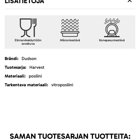
LISÄTIETOJA
Elintarvikekäyttöön
Mikronkestävä
Konepesunkestävä
soveltuva
Lisätietoja
Dudson
Harvest
posliini
vitroposliini
SAMAN TUOTESARJAN TUOTTEITA: