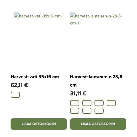
Harvest-vati 35x16 cm
Harvest-lautanen ø 28,8
Har
62,11 €
23
cm
31,11 €
LISÄÄ OSTOSKORIIN
LISÄÄ OSTOSKORIIN