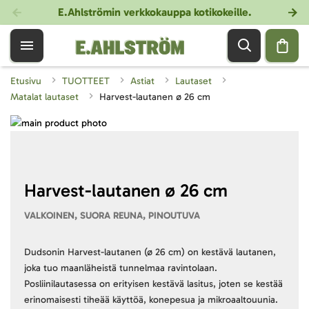
E.Ahlströmin verkkokauppa kotikokeille
.
Etusivu
TUOTTEET
Astiat
Lautaset
Matalat lautaset
Harvest-lautanen ø 26 cm
Skip
to
Skip
the
to
end
the
of
beginning
Harvest-lautanen ø 26 cm
the
of
VALKOINEN, SUORA REUNA, PINOUTUVA
images
the
gallery
images
gallery
Dudsonin Harvest-lautanen (ø 26 cm) on kestävä lautanen,
joka tuo maanläheistä tunnelmaa ravintolaan.
Posliinilautasessa on erityisen kestävä lasitus, joten se kestää
erinomaisesti tiheää käyttöä, konepesua ja mikroaaltouunia.