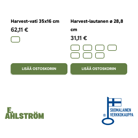
Harvest-vati 35x16 cm
Harvest-lautanen ø 28,8
Har
62,11 €
23
cm
31,11 €
LISÄÄ OSTOSKORIIN
LISÄÄ OSTOSKORIIN