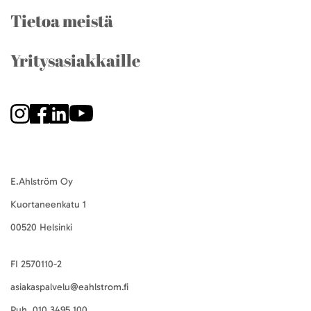
Tietoa meistä
Yritysasiakkaille
E.Ahlström Oy
Kuortaneenkatu 1
00520 Helsinki
FI 2570110-2
asiakaspalvelu@eahlstrom.fi
Puh.
010 3495 100