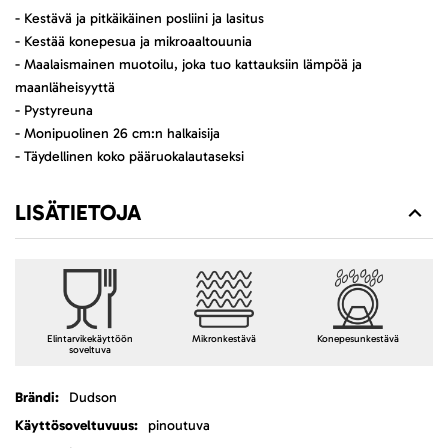
- Kestävä ja pitkäikäinen posliini ja lasitus
- Kestää konepesua ja mikroaaltouunia
- Maalaismainen muotoilu, joka tuo kattauksiin lämpöä ja
maanläheisyyttä
- Pystyreuna
- Monipuolinen 26 cm:n halkaisija
- Täydellinen koko pääruokalautaseksi
LISÄTIETOJA
Elintarvikekäyttöön
Mikronkestävä
Konepesunkestävä
soveltuva
Lisätietoja
Dudson
pinoutuva