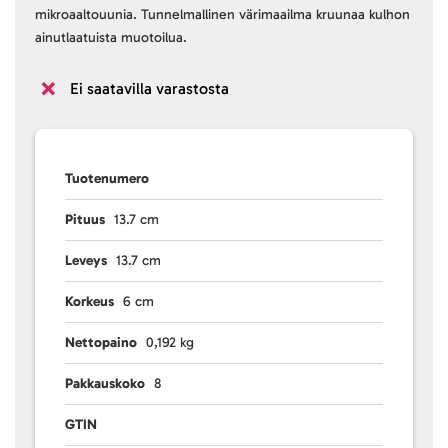
mikroaaltouunia. Tunnelmallinen värimaailma kruunaa kulhon
ainutlaatuista muotoilua.
Ei saatavilla varastosta
Tuotenumero
Pituus
13.7 cm
Leveys
13.7 cm
Korkeus
6 cm
Nettopaino
0,192 kg
Pakkauskoko
8
GTIN