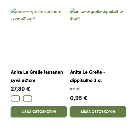
Anita Le Grelle lautanen
Anita Le Grelle -
Ani
syvä ø21cm
dippikulho 3 cl
MIN
27,80 €
4,
81199
6,95 €
LISÄÄ OSTOSKORIIN
LISÄÄ OSTOSKORIIN