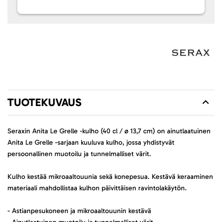
TUOTEKUVAUS
Seraxin Anita Le Grelle -kulho (40 cl / ø 13,7 cm) on ainutlaatuinen
Anita Le Grelle -sarjaan kuuluva kulho, jossa yhdistyvät
persoonallinen muotoilu ja tunnelmalliset värit.
Kulho kestää mikroaaltouunia sekä konepesua. Kestävä keraaminen
materiaali mahdollistaa kulhon päivittäisen ravintolakäytön.
- Astianpesukoneen ja mikroaaltouunin kestävä