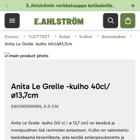
E.Ahlströmin verkkokauppa kotikokeille
.
Etusivu
TUOTTEET
Astiat
Kulhot
Annoskulhot
Anita Le Grelle -kulho 40cl/ø13,7cm
Skip
to
Skip
the
to
end
the
of
beginning
Anita Le Grelle -kulho 40cl/
the
of
ø13,7cm
images
the
gallery
images
SAVUNSININEN, K.6 CM
gallery
Anita Le Grelle -kulho (40 cl / ø 13,7 cm) on kestävä ja
monipuolinen lisä ravintolan astiastoon. Kulho on valmistettu
laadukkaasta keramiikasta, joka kestää astianpesukonetta ja