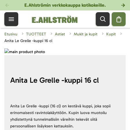
E.Ahlströmin verkkokauppa kotikokeille
.
Etusivu
TUOTTEET
Astiat
Mukit ja kupit
Kupit
Anita Le Grelle -kuppi 16 cl
Skip
to
Skip
the
to
end
the
of
beginning
Anita Le Grelle -kuppi 16 cl
the
of
images
the
gallery
images
gallery
Anita Le Grelle -kuppi (16 cl) on kestävä kuppi, joka sopii
erinomaisesti ravintolakäyttöön. Kupin luova muotoilu
yhdistettynä tunnelmallisiin väreihin tekevät siitä
persoonallisen lisäyksen kattauksiin.