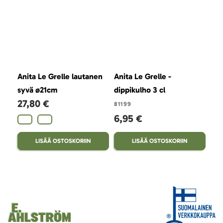
Anita Le Grelle lautanen
Anita Le Grelle -
Ani
syvä ø21cm
dippikulho 3 cl
MIN
27,80 €
4,
81199
6,95 €
LISÄÄ OSTOSKORIIN
LISÄÄ OSTOSKORIIN