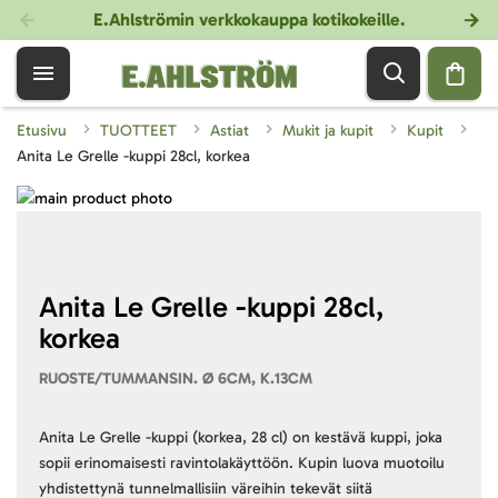
E.Ahlströmin verkkokauppa kotikokeille
.
Etusivu
TUOTTEET
Astiat
Mukit ja kupit
Kupit
Anita Le Grelle -kuppi 28cl, korkea
Skip
to
Skip
the
to
end
the
of
beginning
Anita Le Grelle -kuppi 28cl,
the
of
korkea
images
the
gallery
images
RUOSTE/TUMMANSIN. Ø 6CM, K.13CM
gallery
Anita Le Grelle -kuppi (korkea, 28 cl) on kestävä kuppi, joka
sopii erinomaisesti ravintolakäyttöön. Kupin luova muotoilu
yhdistettynä tunnelmallisiin väreihin tekevät siitä