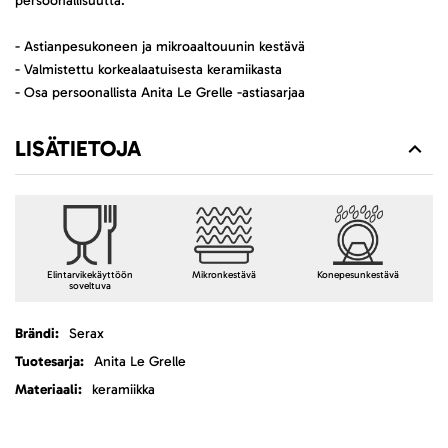
persoonallisuutta.
- Astianpesukoneen ja mikroaaltouunin kestävä
- Valmistettu korkealaatuisesta keramiikasta
- Osa persoonallista Anita Le Grelle -astiasarjaa
LISÄTIETOJA
Elintarvikekäyttöön
Mikronkestävä
Konepesunkestävä
soveltuva
Lisätietoja
Serax
Anita Le Grelle
keramiikka