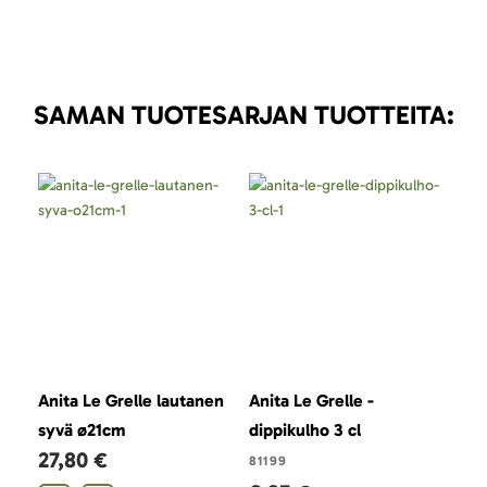
SAMAN TUOTESARJAN TUOTTEITA:
Anita Le Grelle lautanen
Anita Le Grelle -
Ani
syvä ø21cm
dippikulho 3 cl
MIN
27,80 €
4,
81199