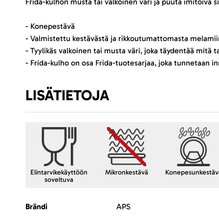
Frida-kulhon musta tai valkoinen väri ja puuta imitoiva 
- Konepestävä
- Valmistettu kestävästä ja rikkoutumattomasta melamii
- Tyylikäs valkoinen tai musta väri, joka täydentää mitä 
- Frida-kulho on osa Frida-tuotesarjaa, joka tunnetaan i
LISÄTIETOJA
Elintarvikekäyttöön
Mikronkestävä
Konepesunkestäv
soveltuva
Lisätietoja
Brändi
APS