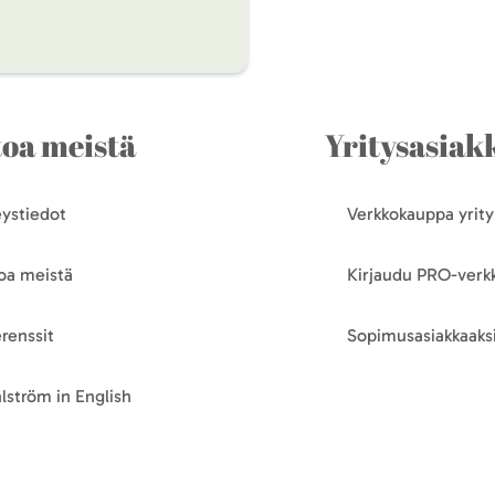
toa meistä
Yritysasiakk
ystiedot
Verkkokauppa yrityk
oa meistä
Kirjaudu PRO-ver
renssit
Sopimusasiakkaaksi
lström in English