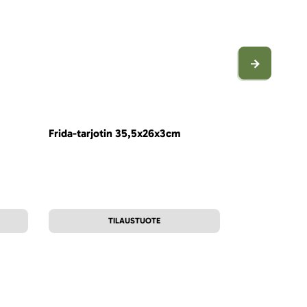
Frida-tarjotin 35,5x26x3cm
Frida-kulho 1
15,83 €
LISÄ
TILAUSTUOTE