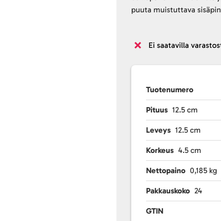
puuta muistuttava sisäpin
Ei saatavilla varastos
Tuotenumero
Pituus
12.5 cm
Leveys
12.5 cm
Korkeus
4.5 cm
Nettopaino
0,185 kg
Pakkauskoko
24
GTIN