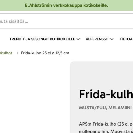
E.Ahlströmin verkkokauppa kotikokeille
.
TRENDIT JA SESONGIT KOTIKOKEILLE
REFERENSSIT
TIETOA
lukulhot
Frida-kulho 25 cl ø 12,5 cm
Frida-kulh
MUSTA/PUU, MELAMIINI
APS:n Frida-kulho (25 cl ø
esillepanoihin. Muovista 