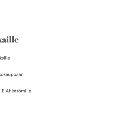
aille
sille
kkokauppaan
 E.Ahlströmille