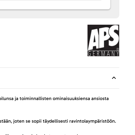
oilunsa ja toiminnallisten ominaisuuksiensa ansiosta
ään, joten se sopii täydellisesti ravintolaympäristöön.