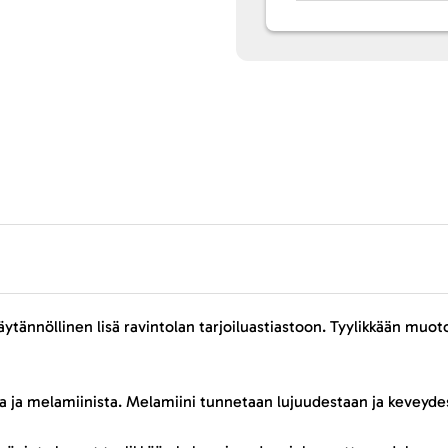
äytännöllinen lisä ravintolan tarjoiluastiastoon. Tyylikkään muot
 ja melamiinista. Melamiini tunnetaan lujuudestaan ja keveydest