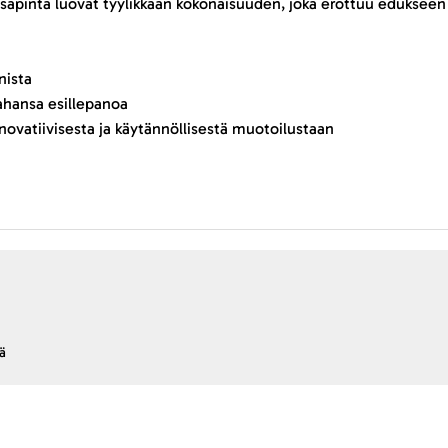
sisäpinta luovat tyylikkään kokonaisuuden, joka erottuu edukseen
nista
tahansa esillepanoa
nnovatiivisesta ja käytännöllisestä muotoilustaan
ä