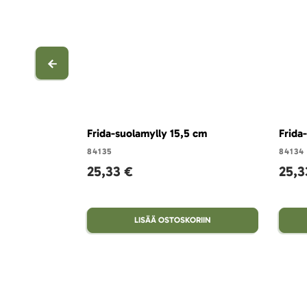
Frida-suolamylly 15,5 cm
Frida
84135
84134
25,33 €
25,3
LISÄÄ OSTOSKORIIN